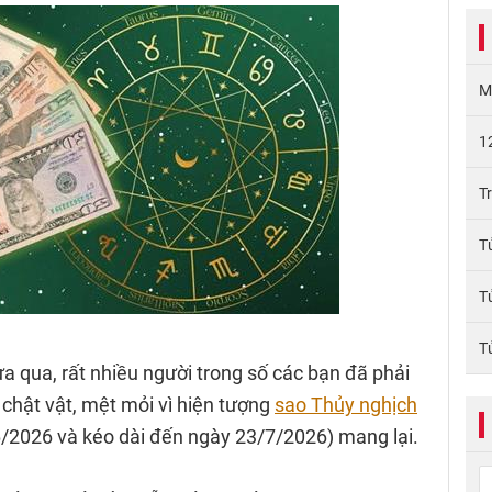
M
1
T
T
T
T
a qua, rất nhiều người trong số các bạn đã phải
chật vật, mệt mỏi vì hiện tượng
sao Thủy nghịch
/2026 và kéo dài đến ngày 23/7/2026) mang lại.