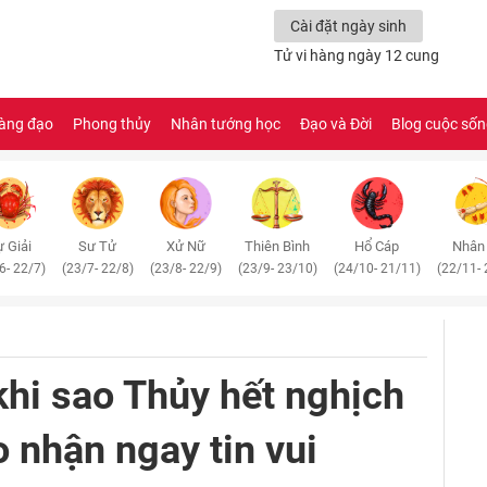
Cài đặt ngày sinh
Tử vi hàng ngày 12 cung
àng đạo
Phong thủy
Nhân tướng học
Đạo và Đời
Blog cuộc số
 Giải
Sư Tử
Xử Nữ
Thiên Bình
Hổ Cáp
Nhân
6- 22/7)
(23/7- 22/8)
(23/8- 22/9)
(23/9- 23/10)
(24/10- 21/11)
(22/11- 
khi sao Thủy hết nghịch
 nhận ngay tin vui