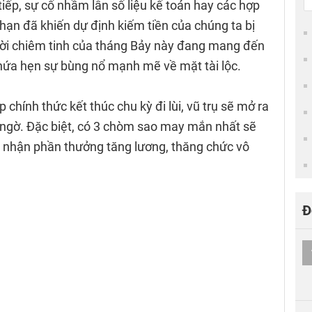
 tiếp, sự cố nhầm lẫn số liệu kế toán hay các hợp
 hạn đã khiến dự định kiếm tiền của chúng ta bị
trời chiêm tinh của tháng Bảy này đang mang đến
 hứa hẹn sự bùng nổ mạnh mẽ về mặt tài lộc.
p chính thức kết thúc chu kỳ đi lùi, vũ trụ sẽ mở ra
ngờ. Đặc biệt, có 3 chòm sao may mắn nhất sẽ
để nhận phần thưởng tăng lương, thăng chức vô
Đ