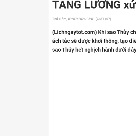
TĂNG LƯƠNG xứ
Thứ Năm, 09/07/2026
08:01 (GMT+07)
(Lichngaytot.com)
Khi sao Thủy ch
ách tắc sẽ được khơi thông, tạo đ
sao Thủy hết nghịch hành dưới đâ