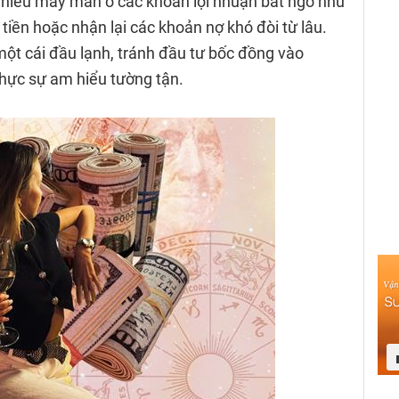
nhiều may mắn ở các khoản lợi nhuận bất ngờ như
iền hoặc nhận lại các khoản nợ khó đòi từ lâu.
một cái đầu lạnh, tránh đầu tư bốc đồng vào
hực sự am hiểu tường tận.