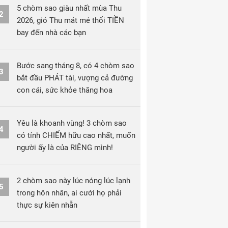
5 chòm sao giàu nhất mùa Thu
2
2026, gió Thu mát mẻ thổi TIỀN
bay đến nhà các bạn
Bước sang tháng 8, có 4 chòm sao
3
bắt đầu PHÁT tài, vượng cả đường
con cái, sức khỏe thăng hoa
Yêu là khoanh vùng! 3 chòm sao
4
có tính CHIẾM hữu cao nhất, muốn
người ấy là của RIÊNG mình!
2 chòm sao này lúc nóng lúc lạnh
5
trong hôn nhân, ai cưới họ phải
thực sự kiên nhẫn