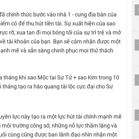
 đã chính thức bước vào nhà 1 - cung địa bàn của
ếm có để thu hút tiền tài. Sự xuất hiện của sao
c rỡ, xua tan đi mọi bóng tối của sự trì trệ và mở
 về tài khoản của bạn. Bạn sẽ cảm nhận được một
mạnh mẽ và sẵn sàng chinh phục mọi thử thách
a tháng khi sao Mộc tại Sư Tử + sao Kim trong 10
 tháng tạo ra hào quang tài lộc cực đại cho Sư
uyền lực này tạo ra một lực hút tài chính mạnh mẽ
i môi trường công sở, những nỗ lực thầm lặng và
 cuối cùng cũng được ban lãnh đạo nhìn nhận một