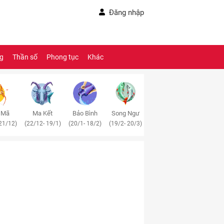
Đăng nhập
ng
Thần số
Phong tục
Khác
 Mã
Ma Kết
Bảo Bình
Song Ngư
21/12)
(22/12- 19/1)
(20/1- 18/2)
(19/2- 20/3)