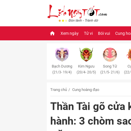
Xem ngày
Tử vi
Bói vui
Cung ho
Bạch Dương
Kim Ngưu
Song Tử
Cự
(21/3- 19/4)
(20/4- 20/5)
(21/5- 21/6)
(22/
Trang chủ
Cung hoàng đạo
Thần Tài gõ cửa 
hành: 3 chòm sao