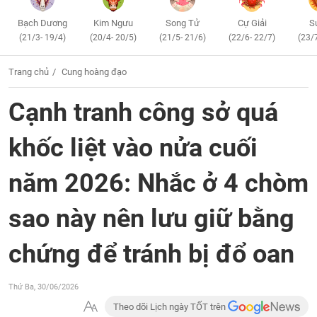
Bạch Dương
Kim Ngưu
Song Tử
Cự Giải
S
(21/3- 19/4)
(20/4- 20/5)
(21/5- 21/6)
(22/6- 22/7)
(23/
Trang chủ
Cung hoàng đạo
Cạnh tranh công sở quá
khốc liệt vào nửa cuối
năm 2026: Nhắc ở 4 chòm
sao này nên lưu giữ bằng
chứng để tránh bị đổ oan
Thứ Ba, 30/06/2026
Theo dõi Lịch ngày TỐT trên