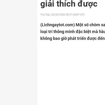
giải thích được
Thứ Sáu, 22/05/2026
08:27 (GMT+07)
(Lichngaytot.com)
Một số chòm sao
loại trí thông minh đặc biệt mà hầ
không bao giờ phát triển được đế