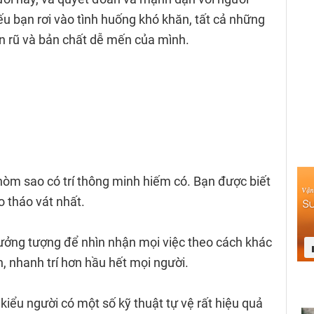
u bạn rơi vào tình huống khó khăn, tất cả những
ến rũ và bản chất dễ mến của mình.
òm sao có trí thông minh hiếm có. Bạn được biết
 tháo vát nhất.
í tưởng tượng để nhìn nhận mọi việc theo cách khác
h, nhanh trí hơn hầu hết mọi người.
iểu người có một số kỹ thuật tự vệ rất hiệu quả