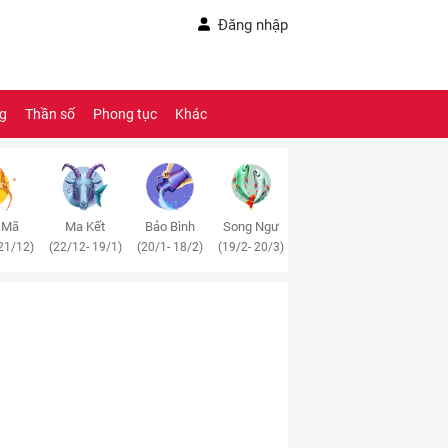
Đăng nhập
ng
Thần số
Phong tục
Khác
 Mã
Ma Kết
Bảo Bình
Song Ngư
21/12)
(22/12- 19/1)
(20/1- 18/2)
(19/2- 20/3)