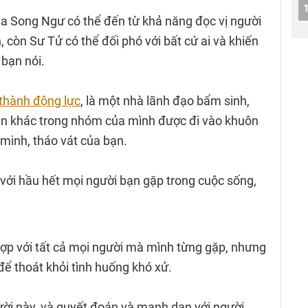
a Song Ngư có thể đến từ khả năng đọc vị người
 còn Sư Tử có thể đối phó với bất cứ ai và khiến
 bạn nói.
 thành động lực
, là một nhà lãnh đạo bẩm sinh,
ên khác trong nhóm của mình được đi vào khuôn
minh, tháo vát của bạn.
với hầu hết mọi người bạn gặp trong cuộc sống,
ợp với tất cả mọi người mà mình từng gặp, nhưng
 để thoát khỏi tình huống khó xử.
ười này, và quyết đoán và mạnh dạn với người