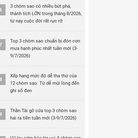
3 chòm sao có nhiều bứt phá,
6
thành tích LỚN trong tháng 8/2026,
từ nay cuộc đời rất rực rỡ
Top 3 chòm sao chuẩn bị đón cơn
7
mưa hạnh phúc nhất tuần mới (3-
9/7/2026)
Xếp hạng mức độ dễ tha thứ của
8
12 chòm sao: Từ dễ mủi lòng đến
ghi sổ đen
Thần Tài gõ cửa top 3 chòm sao
9
hái ra tiền tuần mới (3-9/7/2026)