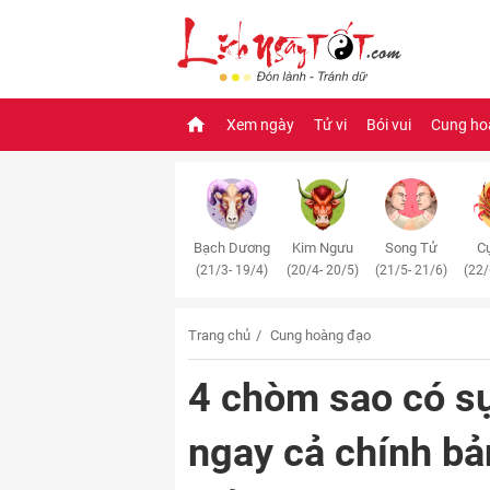
Xem ngày
Tử vi
Bói vui
Cung ho
Bạch Dương
Kim Ngưu
Song Tử
Cự
(21/3- 19/4)
(20/4- 20/5)
(21/5- 21/6)
(22/
Trang chủ
Cung hoàng đạo
4 chòm sao có s
ngay cả chính bả