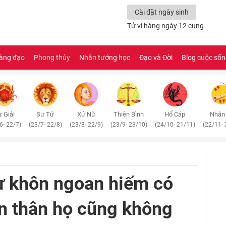
Cài đặt ngày sinh
Tử vi hàng ngày 12 cung
àng đạo
Phong thủy
Nhân tướng học
Đạo và Đời
Blog cuộc số
 Giải
Sư Tử
Xử Nữ
Thiên Bình
Hổ Cáp
Nhân
6- 22/7)
(23/7- 22/8)
(23/8- 22/9)
(23/9- 23/10)
(24/10- 21/11)
(22/11- 
ự khôn ngoan hiếm có
n thân họ cũng không