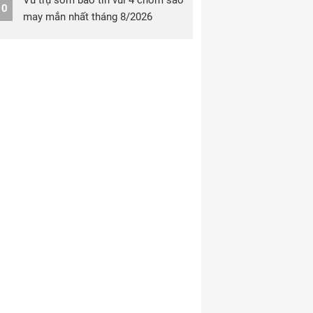
Vũ trụ sớm báo tin vui 4 chòm sao
10
may mắn nhất tháng 8/2026