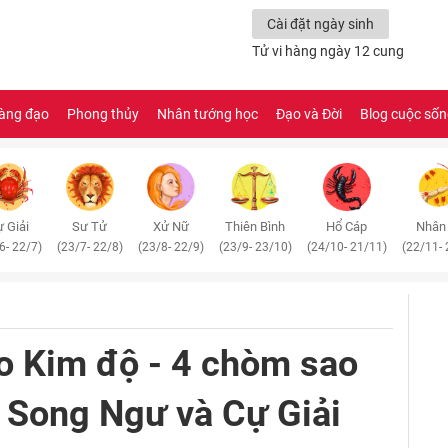
Cài đặt ngày sinh
Tử vi hàng ngày 12 cung
àng đạo
Phong thủy
Nhân tướng học
Đạo và Đời
Blog cuộc số
 Giải
Sư Tử
Xử Nữ
Thiên Bình
Hổ Cáp
Nhân
6- 22/7)
(23/7- 22/8)
(23/8- 22/9)
(23/9- 23/10)
(24/10- 21/11)
(22/11- 
ao Kim độ - 4 chòm sao
 Song Ngư và Cự Giải