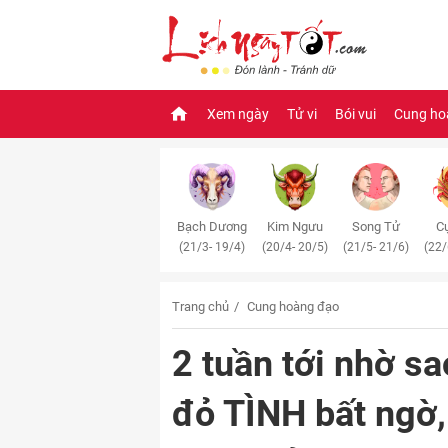
Xem ngày
Tử vi
Bói vui
Cung ho
Bạch Dương
Kim Ngưu
Song Tử
Cự
(21/3- 19/4)
(20/4- 20/5)
(21/5- 21/6)
(22/
Trang chủ
Cung hoàng đạo
2 tuần tới nhờ s
đỏ TÌNH bất ngờ,