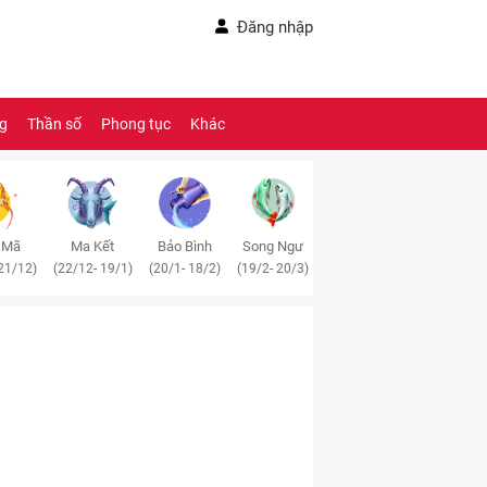
Đăng nhập
ng
Thần số
Phong tục
Khác
 Mã
Ma Kết
Bảo Bình
Song Ngư
21/12)
(22/12- 19/1)
(20/1- 18/2)
(19/2- 20/3)