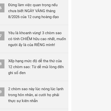
Đừng làm việc quan trọng nếu
6
chưa biết NGÀY VÀNG tháng
8/2026 của 12 cung hoàng đạo
Yêu là khoanh vùng! 3 chòm sao
7
có tính CHIẾM hữu cao nhất, muốn
người ấy là của RIÊNG mình!
Xếp hạng mức độ dễ tha thứ của
8
12 chòm sao: Từ dễ mủi lòng đến
ghi sổ đen
2 chòm sao này lúc nóng lúc lạnh
9
trong hôn nhân, ai cưới họ phải
thực sự kiên nhẫn