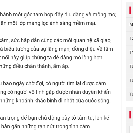
 thành một góc tam hợp đầy dịu dàng và mộng mơ,
 lên một lớp màng lọc ánh sáng mềm mại.
M
1
cảm, sức hấp dẫn cùng các mối quan hệ xã giao,
là biểu tượng của sự lãng mạn, đồng điệu về tâm
T
ết nối này giúp chúng ta dễ dàng mở lòng hơn,
những điều chân thành, ấm áp.
T
T
au bao ngày chờ đợi, có người tìm lại được cảm
ũng có người vô tình gặp được nhân duyên khiến
T
 những khoảnh khắc bình dị nhất của cuộc sống.
uan trọng để bạn chủ động bày tỏ tâm tư, lên kế
hàn gắn những rạn nứt trong tình cảm.