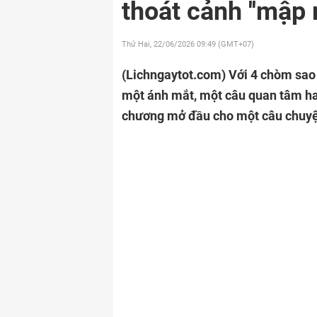
thoát cảnh ''mập 
Thứ Hai, 22/06/2026
09:49 (GMT+07)
(Lichngaytot.com)
Với 4 chòm sao c
một ánh mắt, một câu quan tâm hay
chương mở đầu cho một câu chuyệ