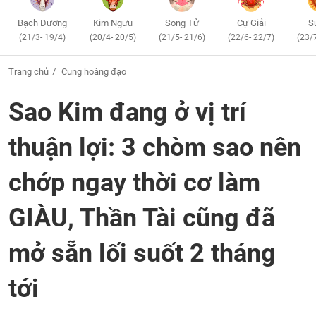
Bạch Dương
Kim Ngưu
Song Tử
Cự Giải
S
(21/3- 19/4)
(20/4- 20/5)
(21/5- 21/6)
(22/6- 22/7)
(23/
Trang chủ
Cung hoàng đạo
Sao Kim đang ở vị trí
thuận lợi: 3 chòm sao nên
chớp ngay thời cơ làm
GIÀU, Thần Tài cũng đã
mở sẵn lối suốt 2 tháng
tới