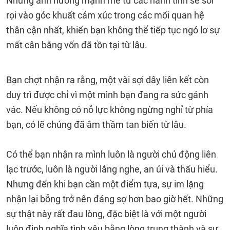
Những ảnh hưởng mạnh mẽ từ các hành tinh sẽ soi
rọi vào góc khuất cảm xúc trong các mối quan hệ
thân cận nhất, khiến bạn không thể tiếp tục ngó lơ sự
mất cân bằng vốn đã tồn tại từ lâu.
Bạn chợt nhận ra rằng, một vài sợi dây liên kết còn
duy trì được chỉ vì một mình bạn đang ra sức gánh
vác. Nếu không có nỗ lực không ngừng nghỉ từ phía
bạn, có lẽ chúng đã âm thầm tan biến từ lâu.
Có thể bạn nhận ra mình luôn là người chủ động liên
lạc trước, luôn là người lắng nghe, an ủi và thấu hiểu.
Nhưng đến khi bạn cần một điểm tựa, sự im lặng
nhận lại bỗng trở nên đáng sợ hơn bao giờ hết. Những
sự thật này rất đau lòng, đặc biệt là với một người
luôn định nghĩa tình yêu bằng lòng trung thành và sự