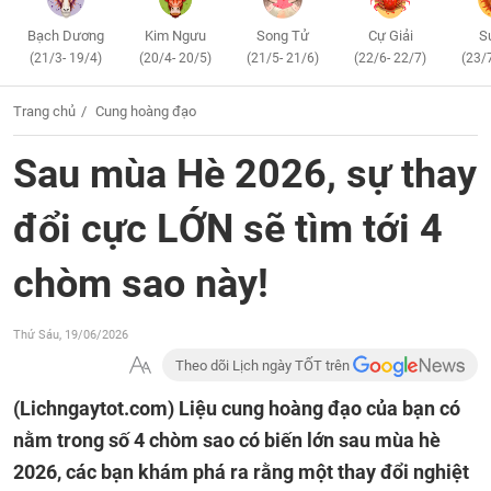
Bạch Dương
Kim Ngưu
Song Tử
Cự Giải
S
(21/3- 19/4)
(20/4- 20/5)
(21/5- 21/6)
(22/6- 22/7)
(23/
Trang chủ
Cung hoàng đạo
Sau mùa Hè 2026, sự thay
đổi cực LỚN sẽ tìm tới 4
chòm sao này!
Thứ Sáu, 19/06/2026
Theo dõi Lịch ngày TỐT trên
(Lichngaytot.com)
Liệu cung hoàng đạo của bạn có
nằm trong số 4 chòm sao có biến lớn sau mùa hè
2026, các bạn khám phá ra rằng một thay đổi nghiệt