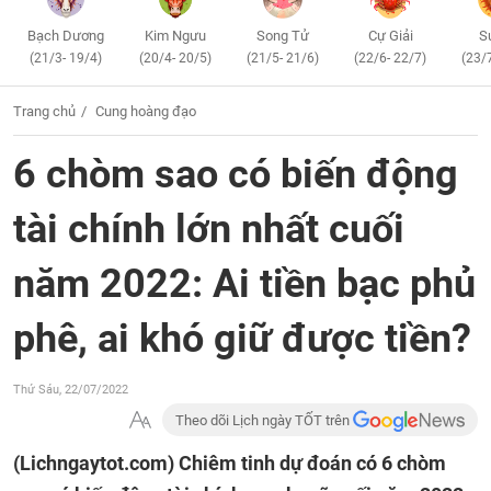
Bạch Dương
Kim Ngưu
Song Tử
Cự Giải
S
(21/3- 19/4)
(20/4- 20/5)
(21/5- 21/6)
(22/6- 22/7)
(23/
Trang chủ
Cung hoàng đạo
6 chòm sao có biến động
tài chính lớn nhất cuối
năm 2022: Ai tiền bạc phủ
phê, ai khó giữ được tiền?
Thứ Sáu, 22/07/2022
Theo dõi Lịch ngày TỐT trên
(Lichngaytot.com)
Chiêm tinh dự đoán có 6 chòm