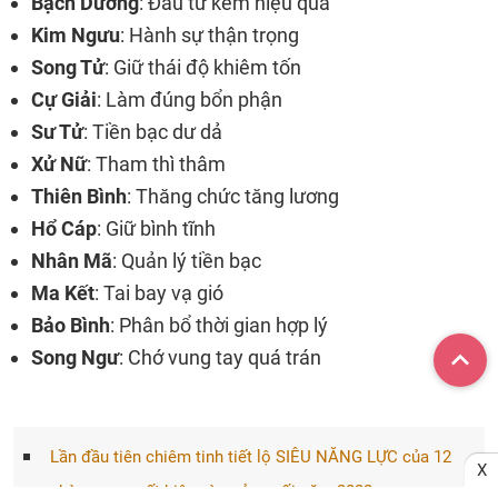
Bạch Dương
: Đầu tư kém hiệu quả
Kim Ngưu
: Hành sự thận trọng
Song Tử
: Giữ thái độ khiêm tốn
Cự Giải
: Làm đúng bổn phận
Sư Tử
: Tiền bạc dư dả
Xử Nữ
: Tham thì thâm
Thiên Bình
: Thăng chức tăng lương
Hổ Cáp
: Giữ bình tĩnh
Nhân Mã
: Quản lý tiền bạc
Ma Kết
: Tai bay vạ gió
Bảo Bình
: Phân bổ thời gian hợp lý
Song Ngư
: Chớ vung tay quá trán
Lần đầu tiên chiêm tinh tiết lộ SIÊU NĂNG LỰC của 12
X
chòm sao xuất hiện vào nửa cuối năm 2022