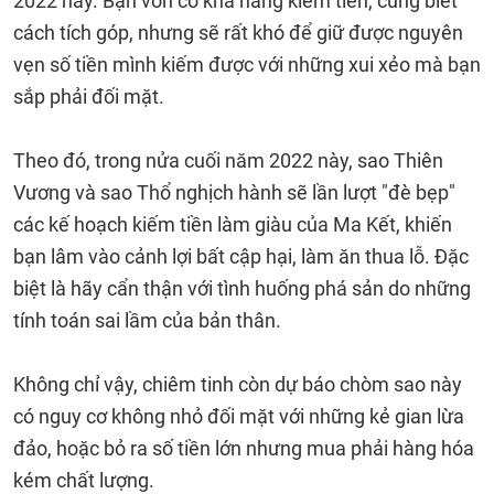
2022 này. Bạn vốn có khả năng kiếm tiền, cũng biết
cách tích góp, nhưng sẽ rất khó để giữ được nguyên
vẹn số tiền mình kiếm được với những xui xẻo mà bạn
sắp phải đối mặt.
Theo đó, trong nửa cuối năm 2022 này, sao Thiên
Vương và sao Thổ nghịch hành sẽ lần lượt "đè bẹp"
các kế hoạch kiếm tiền làm giàu của Ma Kết, khiến
bạn lâm vào cảnh lợi bất cập hại, làm ăn thua lỗ. Đặc
biệt là hãy cẩn thận với tình huống phá sản do những
tính toán sai lầm của bản thân.
Không chỉ vậy, chiêm tinh còn dự báo chòm sao này
có nguy cơ không nhỏ đối mặt với những kẻ gian lừa
đảo, hoặc bỏ ra số tiền lớn nhưng mua phải hàng hóa
kém chất lượng.