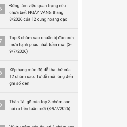
Đừng làm việc quan trọng nếu
6
chưa biết NGÀY VÀNG tháng
8/2026 của 12 cung hoàng đạo
Top 3 chòm sao chuẩn bị đón cơn
7
mưa hạnh phúc nhất tuần mới (3-
9/7/2026)
Xếp hạng mức độ dễ tha thứ của
8
12 chòm sao: Từ dễ mủi lòng đến
ghi sổ đen
Thần Tài gõ cửa top 3 chòm sao
9
hái ra tiền tuần mới (3-9/7/2026)