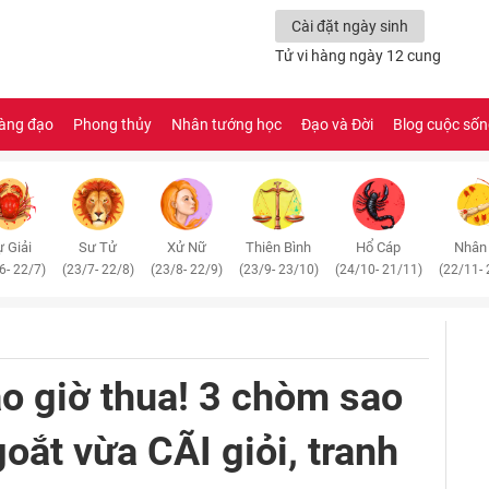
Cài đặt ngày sinh
Tử vi hàng ngày 12 cung
àng đạo
Phong thủy
Nhân tướng học
Đạo và Đời
Blog cuộc số
 Giải
Sư Tử
Xử Nữ
Thiên Bình
Hổ Cáp
Nhân
6- 22/7)
(23/7- 22/8)
(23/8- 22/9)
(23/9- 23/10)
(24/10- 21/11)
(22/11- 
o giờ thua! 3 chòm sao
ắt vừa CÃI giỏi, tranh