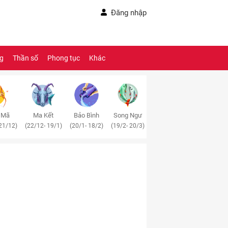
Đăng nhập
ng
Thần số
Phong tục
Khác
 Mã
Ma Kết
Bảo Bình
Song Ngư
21/12)
(22/12- 19/1)
(20/1- 18/2)
(19/2- 20/3)