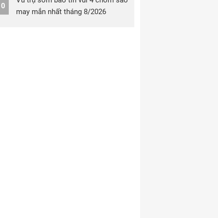
Vũ trụ sớm báo tin vui 4 chòm sao
10
may mắn nhất tháng 8/2026