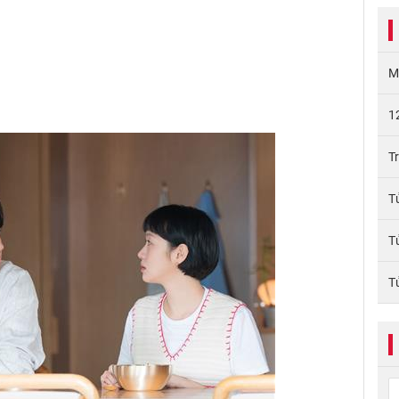
M
1
T
T
T
T