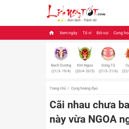
Xem ngày
Tử vi
Bói vui
Cung ho
Bạch Dương
Kim Ngưu
Song Tử
Cự
(21/3- 19/4)
(20/4- 20/5)
(21/5- 21/6)
(22/
Trang chủ
Cung hoàng đạo
Cãi nhau chưa ba
này vừa NGOA ngo