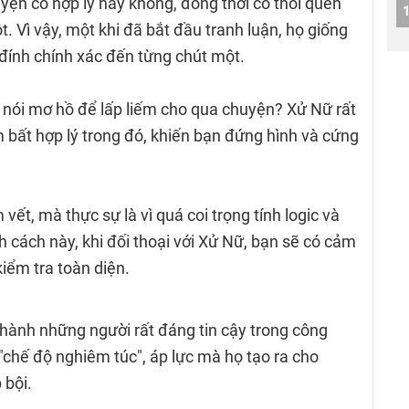
yện có hợp lý hay không, đồng thời có thói quen
. Vì vậy, một khi đã bắt đầu tranh luận, họ giống
đính chính xác đến từng chút một.
 nói mơ hồ để lấp liếm cho qua chuyện? Xử Nữ rất
m bất hợp lý trong đó, khiến bạn đứng hình và cứng
 vết, mà thực sự là vì quá coi trọng tính logic và
h cách này, khi đối thoại với Xử Nữ, bạn sẽ có cảm
iểm tra toàn diện.
thành những người rất đáng tin cậy trong công
t "chế độ nghiêm túc", áp lực mà họ tạo ra cho
 bội.