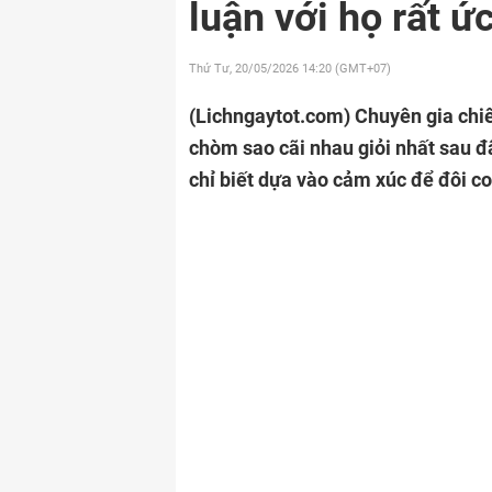
luận với họ rất ứ
Thứ Tư, 20/05/2026
14:20 (GMT+07)
(Lichngaytot.com)
Chuyên gia chiê
chòm sao cãi nhau giỏi nhất sau đ
chỉ biết dựa vào cảm xúc để đôi co