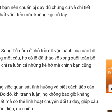
t bạn nên chuẩn bị đầy đủ chứng cứ và chi tiết
chất vấn đến mức không kịp trở tay.
i Song Tử nằm ở chỗ tốc độ vận hành của não bộ
 một câu, họ có lẽ đã tháo vỡ xong xuôi toàn bộ
ay chỉ ra luôn cả những kẽ hở mà chính bạn cũng
ng việc quan sát tình huống và biết cách tiếp cận
Do đó, khi tranh luận, họ không bao giờ khăng
ất mà có thể linh hoạt chuyển đổi tư duy, giúp câu
àn diện, đa chiều.