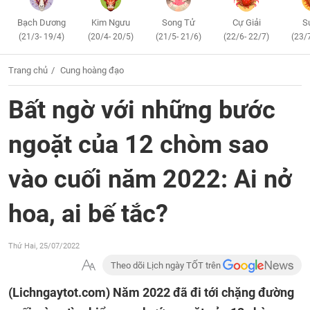
Bạch Dương
Kim Ngưu
Song Tử
Cự Giải
S
(21/3- 19/4)
(20/4- 20/5)
(21/5- 21/6)
(22/6- 22/7)
(23/
Trang chủ
Cung hoàng đạo
Bất ngờ với những bước
ngoặt của 12 chòm sao
vào cuối năm 2022: Ai nở
hoa, ai bế tắc?
Thứ Hai, 25/07/2022
Theo dõi Lịch ngày TỐT trên
(Lichngaytot.com)
Năm 2022 đã đi tới chặng đường