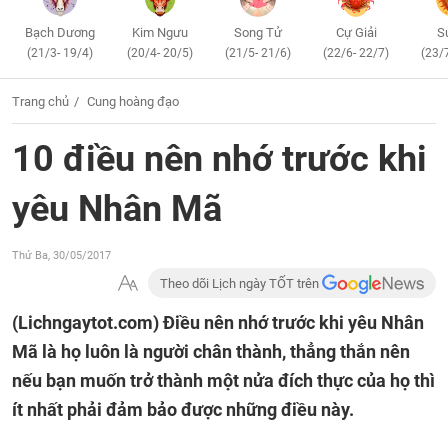
Bạch Dương
Kim Ngưu
Song Tử
Cự Giải
S
(21/3- 19/4)
(20/4- 20/5)
(21/5- 21/6)
(22/6- 22/7)
(23/
Trang chủ
Cung hoàng đạo
10 điều nên nhớ trước khi
yêu Nhân Mã
Thứ Ba, 30/05/2017
Theo dõi Lịch ngày TỐT trên
(Lichngaytot.com)
Điều nên nhớ trước khi yêu Nhân
Mã là họ luôn là người chân thành, thẳng thắn nên
nếu bạn muốn trở thành một nửa đích thực của họ thì
ít nhất phải đảm bảo được những điều này.