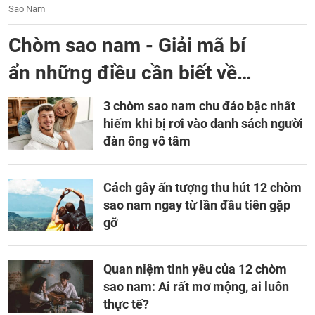
Sao Nam
Chòm sao nam - Giải mã bí
ẩn những điều cần biết về
Chòm Sao Nam
3 chòm sao nam chu đáo bậc nhất
hiếm khi bị rơi vào danh sách người
đàn ông vô tâm
Cách gây ấn tượng thu hút 12 chòm
sao nam ngay từ lần đầu tiên gặp
gỡ
Quan niệm tình yêu của 12 chòm
sao nam: Ai rất mơ mộng, ai luôn
thực tế?