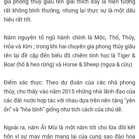
gia phong thủy giấu tên giải thích đây là hiện tượng
rất không bình thường, nhưng lại thực sự là một dấu
hiệu rất tốt.
Năm nguyên tố ngũ hành chính là Mộc, Thổ, Thủy,
Hỏa và Kim ; trong khi hai chuyên gia phong thủy giấu
tên lại đề cập đến biểu đồ chiêm tinh học là Tiger &
Boar (hổ & heo rừng) và Horse & Sheep (ngựa & cừu)
Điểm xác thực: Theo dự đoán của các nhà phong
thủy, cho thấy vào năm 2015 những nhà lãnh đạo của
các đất nước hợp tác với nhau dựa trên nền tảng “yên
ổn” và “hòa bình” giống như tích cách của chú dê.
Ngoài ra, năm Ất Mùi là một năm tốt cho lứa đôi kết
hôn vì sự may mắn mang lại của cung sao đào hoa