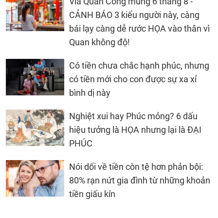
Vía Quan Công mùng 6 tháng 8 -
CẢNH BÁO 3 kiểu người này, càng
bái lạy càng dễ rước HỌA vào thân vì
Quan không độ!
Có tiền chưa chắc hạnh phúc, nhưng
có tiền mới cho con được sự xa xỉ
bình dị này
Nghiệt xui hay Phúc mỏng? 6 dấu
hiệu tưởng là HỌA nhưng lại là ĐẠI
PHÚC
Nói dối về tiền còn tệ hơn phản bội:
80% rạn nứt gia đình từ những khoản
tiền giấu kín