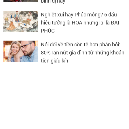
bình dị này
Nghiệt xui hay Phúc mỏng? 6 dấu
hiệu tưởng là HỌA nhưng lại là ĐẠI
PHÚC
Nói dối về tiền còn tệ hơn phản bội:
80% rạn nứt gia đình từ những khoản
tiền giấu kín