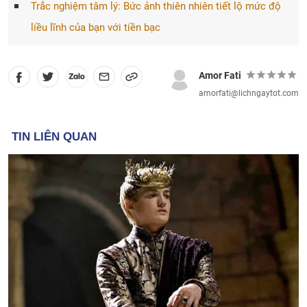
Trắc nghiệm tâm lý: Bức ảnh thiên nhiên tiết lộ mức độ
liều lĩnh của bạn với tiền bạc
Amor Fati
amorfati@lichngaytot.com