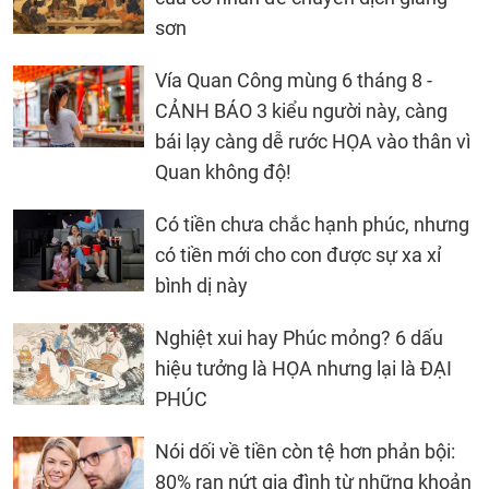
sơn
Vía Quan Công mùng 6 tháng 8 -
CẢNH BÁO 3 kiểu người này, càng
bái lạy càng dễ rước HỌA vào thân vì
Quan không độ!
Có tiền chưa chắc hạnh phúc, nhưng
có tiền mới cho con được sự xa xỉ
bình dị này
Nghiệt xui hay Phúc mỏng? 6 dấu
hiệu tưởng là HỌA nhưng lại là ĐẠI
PHÚC
Nói dối về tiền còn tệ hơn phản bội:
80% rạn nứt gia đình từ những khoản