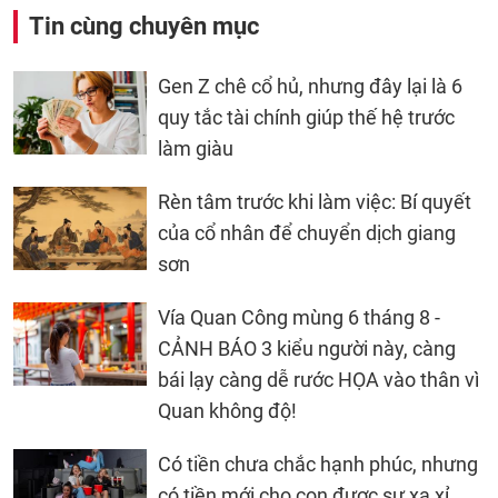
Tin cùng chuyên mục
Gen Z chê cổ hủ, nhưng đây lại là 6
quy tắc tài chính giúp thế hệ trước
làm giàu
Rèn tâm trước khi làm việc: Bí quyết
của cổ nhân để chuyển dịch giang
sơn
Vía Quan Công mùng 6 tháng 8 -
CẢNH BÁO 3 kiểu người này, càng
bái lạy càng dễ rước HỌA vào thân vì
Quan không độ!
Có tiền chưa chắc hạnh phúc, nhưng
có tiền mới cho con được sự xa xỉ