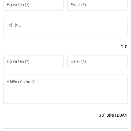
GỬI
GỬI BÌNH LUẬN