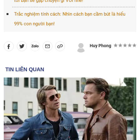
tới bạn sẽ gặp chuyện gì VUI nhé!
Trắc nghiệm tính cách: Nhìn cách bạn cầm bút là hiểu
99% con người bạn!
Huy Phong