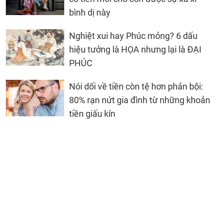
bình dị này
Nghiệt xui hay Phúc mỏng? 6 dấu
hiệu tưởng là HỌA nhưng lại là ĐẠI
PHÚC
Nói dối về tiền còn tệ hơn phản bội:
80% rạn nứt gia đình từ những khoản
tiền giấu kín