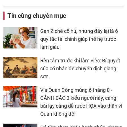
Tin cùng chuyên mục
Gen Z chê cổ hủ, nhưng đây lại là 6
quy tắc tài chính giúp thế hệ trước
làm giàu
Rèn tâm trước khi làm việc: Bí quyết
của cổ nhân để chuyển dịch giang
sơn
Vía Quan Công mùng 6 tháng 8 -
CẢNH BÁO 3 kiểu người này, càng
bái lạy càng dễ rước HỌA vào thân vì
Quan không độ!