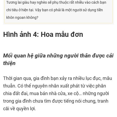
Tương lai giàu hay nghèo sẽ phụ thuộc rất nhiều vào cách bạn
chi tiêu ở hiện tại. Vậy bạn có phải là một người sử dụng tiền
khôn ngoan không?
Hình ảnh 4: Hoa mẫu đơn
Mối quan hệ giữa những người thân được cải
thiện
Thời gian qua, gia đình bạn xảy ra nhiều lục đục, mâu
thuẫn. Có thể nguyên nhân xuất phát từ việc phân
chia đất đai, mua bán nhà cửa, xe cộ… những người
trong gia đình chưa tìm được tiếng nói chung, tranh
cãi về quyền lợi.