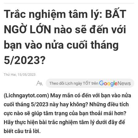
Trắc nghiệm tâm lý: BẤT
NGỜ LỚN nào sẽ đến với
bạn vào nửa cuối tháng
5/2023?
Thứ Hai, 15/05/2023
Theo dõi Lịch ngày TỐT trên
(Lichngaytot.com)
May mắn có đến với bạn vào nửa
cuối tháng 5/2023 này hay không? Những điều tích
cực nào sẽ giúp tâm trạng của bạn thoải mái hơn?
Hãy thực hiện bài trắc nghiệm tâm lý dưới đây để
biết câu trả lời.