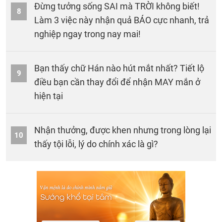
Đừng tưởng sống SAI mà TRỜI không biết!
8
Làm 3 việc này nhận quả BÁO cực nhanh, trả
nghiệp ngay trong nay mai!
Bạn thấy chữ Hán nào hút mắt nhất? Tiết lộ
9
điều bạn cần thay đổi để nhận MAY mắn ở
hiện tại
Nhận thưởng, được khen nhưng trong lòng lại
10
thấy tội lỗi, lý do chính xác là gì?