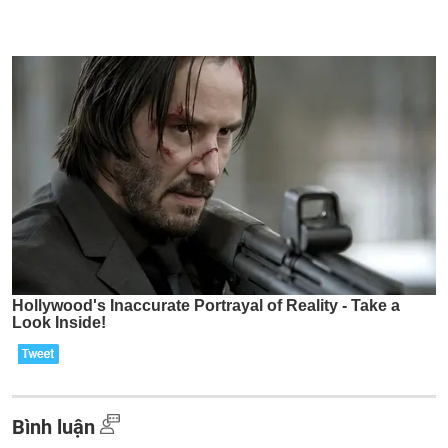
Bình luận