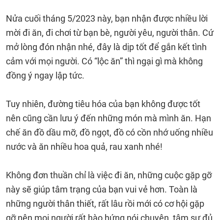
Nửa cuối tháng 5/2023 này, bạn nhận được nhiều lời
mời đi ăn, đi chơi từ bạn bè, người yêu, người thân. Cứ
mở lòng đón nhận nhé, đây là dịp tốt để gắn kết tình
cảm với mọi người. Có “lộc ăn” thì ngại gì mà không
đồng ý ngay lập tức.
Tuy nhiên, đường tiêu hóa của bạn không được tốt
nên cũng cần lưu ý đến những món mà mình ăn. Hạn
chế ăn đồ dầu mỡ, đồ ngọt, đồ có cồn nhớ uống nhiều
nước và ăn nhiều hoa quả, rau xanh nhé!
Không đơn thuần chỉ là việc đi ăn, những cuộc gặp gỡ
này sẽ giúp tâm trạng của bạn vui vẻ hơn. Toàn là
những người thân thiết, rất lâu rồi mới có cơ hội gặp
gỡ nên mọi người rất hào hứng nói chuyện, tâm sự đủ