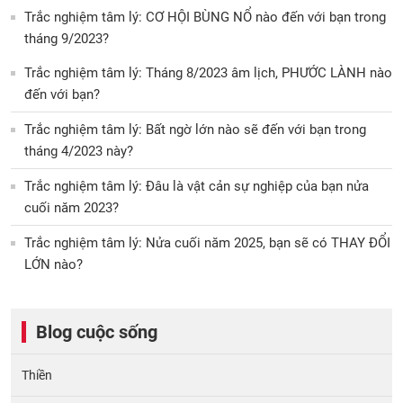
Trắc nghiệm tâm lý: CƠ HỘI BÙNG NỔ nào đến với bạn trong
tháng 9/2023?
Trắc nghiệm tâm lý: Tháng 8/2023 âm lịch, PHƯỚC LÀNH nào
đến với bạn?
Trắc nghiệm tâm lý: Bất ngờ lớn nào sẽ đến với bạn trong
tháng 4/2023 này?
Trắc nghiệm tâm lý: Đâu là vật cản sự nghiệp của bạn nửa
cuối năm 2023?
Trắc nghiệm tâm lý: Nửa cuối năm 2025, bạn sẽ có THAY ĐỔI
LỚN nào?
Blog cuộc sống
Thiền