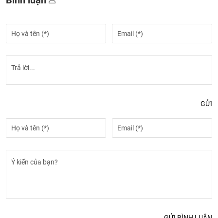
Bình luận
GỬI
GỬI BÌNH LUẬN