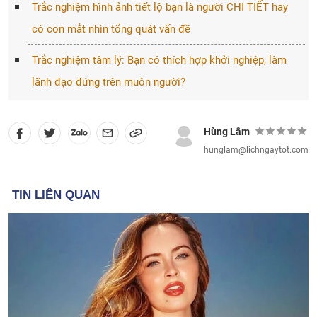
Trắc nghiệm hình ảnh tiết lộ bạn là người CHI TIẾT hay
có con mắt nhìn tổng quát vấn đề
Trắc nghiệm tâm lý: Bạn có thích hợp khởi nghiệp, làm
lãnh đạo đứng trên muôn người?
Hùng Lâm
hunglam@lichngaytot.com