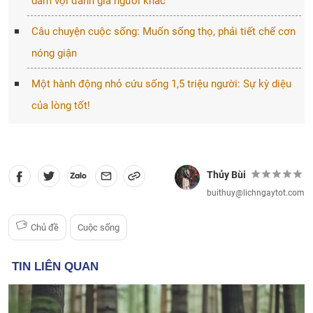
dám vội đánh giá người khác
Câu chuyện cuộc sống: Muốn sống thọ, phải tiết chế cơn
nóng giận
Một hành động nhỏ cứu sống 1,5 triệu người: Sự kỳ diệu
của lòng tốt!
Thủy Bùi
buithuy@lichngaytot.com
Chủ đề
Cuộc sống