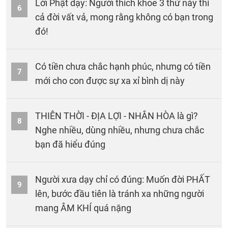
Lời Phật dạy: Người thích khoe 3 thứ này thì
6
cả đời vất vả, mong rằng không có bạn trong
đó!
Có tiền chưa chắc hạnh phúc, nhưng có tiền
7
mới cho con được sự xa xỉ bình dị này
THIÊN THỜI - ĐỊA LỢI - NHÂN HÒA là gì?
8
Nghe nhiều, dùng nhiều, nhưng chưa chắc
bạn đã hiểu đúng
Người xưa dạy chỉ có đúng: Muốn đời PHẤT
9
lên, bước đầu tiên là tránh xa những người
mang ÂM KHÍ quá nặng