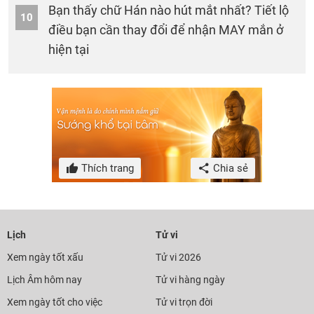
Bạn thấy chữ Hán nào hút mắt nhất? Tiết lộ
10
điều bạn cần thay đổi để nhận MAY mắn ở
hiện tại
Thích trang
Chia sẻ
Lịch
Tử vi
Xem ngày tốt xấu
Tử vi 2026
Lịch Âm hôm nay
Tử vi hàng ngày
Xem ngày tốt cho việc
Tử vi trọn đời