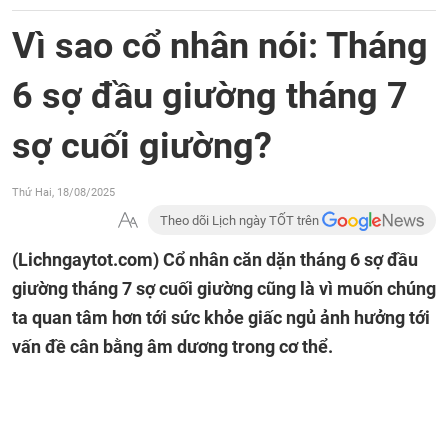
Vì sao cổ nhân nói: Tháng
6 sợ đầu giường tháng 7
sợ cuối giường?
Thứ Hai, 18/08/2025
Theo dõi Lịch ngày TỐT trên
(Lichngaytot.com)
Cổ nhân căn dặn tháng 6 sợ đầu
giường tháng 7 sợ cuối giường cũng là vì muốn chúng
ta quan tâm hơn tới sức khỏe giấc ngủ ảnh hưởng tới
vấn đề cân bằng âm dương trong cơ thể.