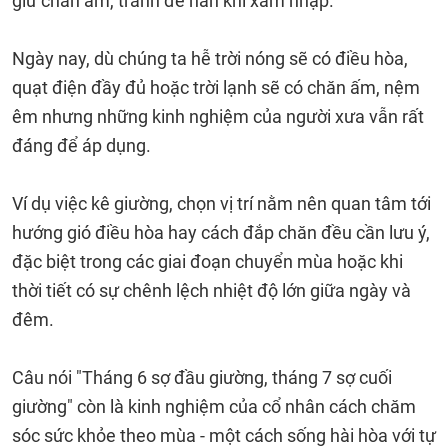
giữ chân ấm, tránh để hàn khí xâm nhập.
Ngày nay, dù chúng ta hễ trời nóng sẽ có điều hòa,
quạt điện đầy đủ hoặc trời lạnh sẽ có chăn ấm, nệm
êm nhưng những kinh nghiệm của người xưa vẫn rất
đáng để áp dụng.
Ví dụ việc kê giường, chọn vị trí nằm nên quan tâm tới
hướng gió điều hòa hay cách đắp chăn đều cần lưu ý,
đặc biệt trong các giai đoạn chuyển mùa hoặc khi
thời tiết có sự chênh lệch nhiệt độ lớn giữa ngày và
đêm.
Câu nói "Tháng 6 sợ đầu giường, tháng 7 sợ cuối
giường" còn là kinh nghiệm của cổ nhân cách chăm
sóc sức khỏe theo mùa - một cách sống hài hòa với tự