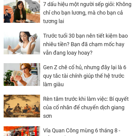
7 dấu hiệu một người sếp giỏi: Không
chỉ cho bạn lương, mà cho bạn cả
tương lai
Trước tuổi 30 bạn nên tiết kiệm bao
nhiêu tiền? Bạn đã chạm mốc hay
vẫn đang loay hoay?
Gen Z chê cổ hủ, nhưng đây lại là 6
quy tắc tài chính giúp thế hệ trước
làm giàu
Rèn tâm trước khi làm việc: Bí quyết
của cổ nhân để chuyển dịch giang
sơn
Vía Quan Công mùng 6 tháng 8 -