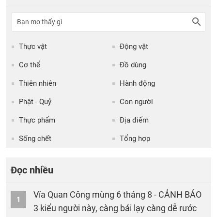
Thực vật
Động vật
Cơ thể
Đồ dùng
Thiên nhiên
Hành động
Phật - Quỷ
Con người
Thực phẩm
Địa điểm
Sống chết
Tổng hợp
Đọc nhiều
Vía Quan Công mùng 6 tháng 8 - CẢNH BÁO
1
3 kiểu người này, càng bái lạy càng dễ rước