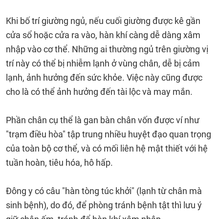
Khi bố trí giường ngủ, nếu cuối giường được kê gần
cửa sổ hoặc cửa ra vào, hàn khí càng dễ dàng xâm
nhập vào cơ thể. Những ai thường ngủ trên giường vị
trí này có thể bị nhiễm lạnh ở vùng chân, dễ bị cảm
lạnh, ảnh hưởng đến sức khỏe. Việc này cũng được
cho là có thể ảnh hưởng đến tài lộc và may mắn.
Phần chân cụ thể là gan bàn chân vốn được ví như
"trạm điều hòa" tập trung nhiều huyệt đạo quan trọng
của toàn bộ cơ thể, và có mối liên hệ mật thiết với hệ
tuần hoàn, tiêu hóa, hô hấp.
Đông y có câu "hàn tòng túc khởi" (lạnh từ chân mà
sinh bệnh), do đó, để phòng tránh bệnh tật thì lưu ý