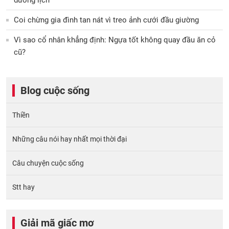
dương lịch
Coi chừng gia đình tan nát vì treo ảnh cưới đầu giường
Vì sao cổ nhân khẳng định: Ngựa tốt không quay đầu ăn cỏ
cũ?
Blog cuộc sống
Thiền
Những câu nói hay nhất mọi thời đại
Câu chuyện cuộc sống
Stt hay
Giải mã giấc mơ