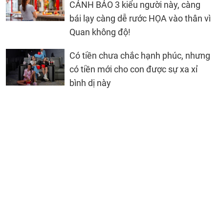
CẢNH BÁO 3 kiểu người này, càng
bái lạy càng dễ rước HỌA vào thân vì
Quan không độ!
Có tiền chưa chắc hạnh phúc, nhưng
có tiền mới cho con được sự xa xỉ
bình dị này