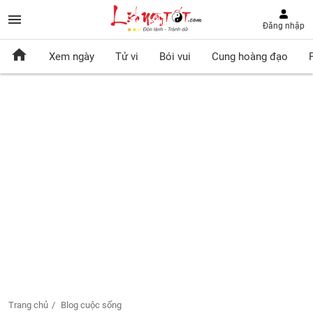
Đăng nhập
Xem ngày
Tử vi
Bói vui
Cung hoàng đạo
Trang chủ
Blog cuộc sống