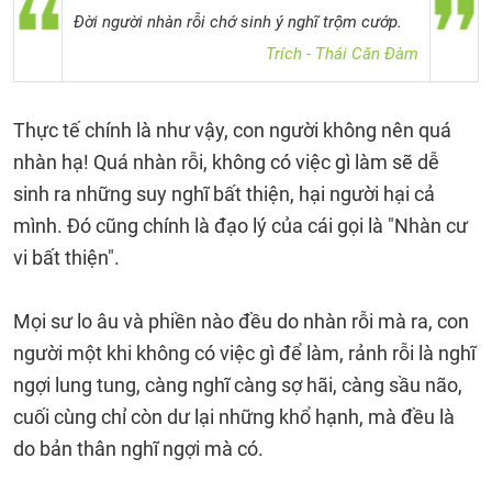
Đời người nhàn rỗi chớ sinh ý nghĩ trộm cướp.
Trích - Thái Căn Đàm
Thực tế chính là như vậy, con người không nên quá
nhàn hạ! Quá nhàn rỗi, không có việc gì làm sẽ dễ
sinh ra những suy nghĩ bất thiện, hại người hại cả
mình. Đó cũng chính là đạo lý của cái gọi là "Nhàn cư
vi bất thiện".
Mọi sư lo âu và phiền nào đều do nhàn rỗi mà ra, con
người một khi không có việc gì để làm, rảnh rỗi là nghĩ
ngợi lung tung, càng nghĩ càng sợ hãi, càng sầu não,
cuối cùng chỉ còn dư lại những khổ hạnh, mà đều là
do bản thân nghĩ ngợi mà có.