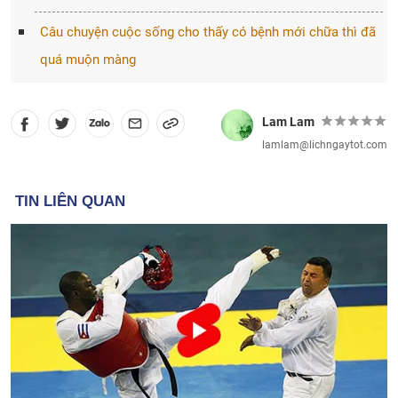
Câu chuyện cuộc sống cho thấy có bệnh mới chữa thì đã
quá muộn màng
Lam Lam
lamlam@lichngaytot.com