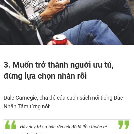
3. Muốn trở thành người ưu tú,
đừng lựa chọn nhàn rỗi
Dale Carnegie, cha đẻ của cuốn sách nổi tiếng Đắc
Nhân Tâm từng nói:
Hãy duy trì sự bận rộn bởi đó là liều thuốc rẻ