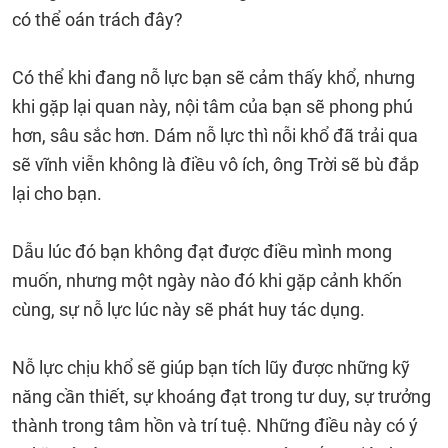
có thể oán trách đây?
Có thể khi đang nỗ lực bạn sẽ cảm thấy khổ, nhưng
khi gặp lại quan này, nội tâm của bạn sẽ phong phú
hơn, sâu sắc hơn. Dám nỗ lực thì nỗi khổ đã trải qua
sẽ vĩnh viễn không là điều vô ích, ông Trời sẽ bù đắp
lại cho bạn.
Dẫu lúc đó bạn không đạt được điều mình mong
muốn, nhưng một ngày nào đó khi gặp cảnh khốn
cùng, sự nỗ lực lúc này sẽ phát huy tác dụng.
Nỗ lực chịu khổ sẽ giúp bạn tích lũy được những kỹ
năng cần thiết, sự khoáng đạt trong tư duy, sự trưởng
thành trong tâm hồn và trí tuệ. Những điều này có ý