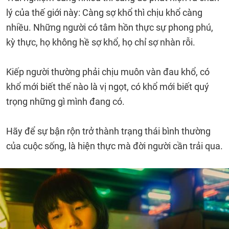
lý của thế giới này: Càng sợ khổ thì chịu khổ càng
nhiều. Những người có tâm hồn thực sự phong phú,
kỳ thực, họ không hề sợ khổ, họ chỉ sợ nhàn rỗi.
Kiếp người thường phải chịu muôn vàn đau khổ, có
khổ mới biết thế nào là vị ngọt, có khổ mới biết quý
trọng những gì mình đang có.
Hãy để sự bận rộn trở thành trạng thái bình thường
của cuộc sống, là hiện thực mà đời người cần trải qua.