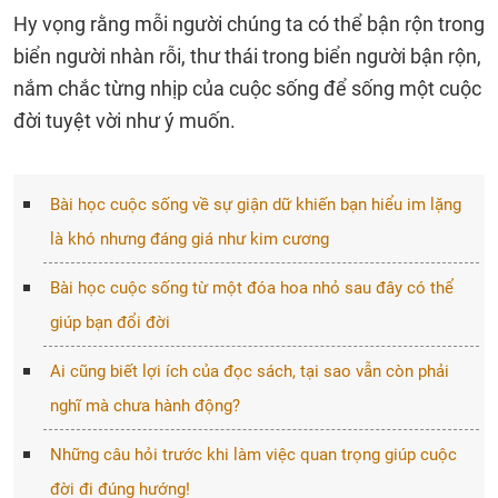
Hy vọng rằng mỗi người chúng ta có thể bận rộn trong
biển người nhàn rỗi, thư thái trong biển người bận rộn,
nắm chắc từng nhịp của cuộc sống để sống một cuộc
đời tuyệt vời như ý muốn.
Bài học cuộc sống về sự giận dữ khiến bạn hiểu im lặng
là khó nhưng đáng giá như kim cương
Bài học cuộc sống từ một đóa hoa nhỏ sau đây có thể
giúp bạn đổi đời
Ai cũng biết lợi ích của đọc sách, tại sao vẫn còn phải
nghĩ mà chưa hành động?
Những câu hỏi trước khi làm việc quan trọng giúp cuộc
đời đi đúng hướng!