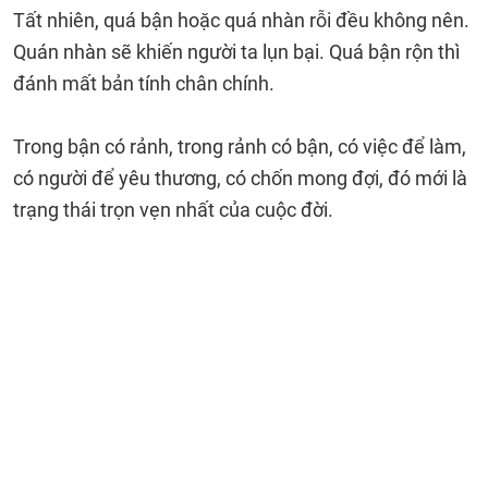
Tất nhiên, quá bận hoặc quá nhàn rỗi đều không nên.
Quán nhàn sẽ khiến người ta lụn bại. Quá bận rộn thì
đánh mất bản tính chân chính.
Trong bận có rảnh, trong rảnh có bận, có việc để làm,
có người để yêu thương, có chốn mong đợi, đó mới là
trạng thái trọn vẹn nhất của cuộc đời.