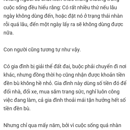
cuộc sống đều hiểu rằng: Có rất nhiều thứ nếu lâu
ngày không dùng đến, hoặc đặt nó ở trạng thái nhàn
rỗi quá lâu, đến một ngày lấy ra sẽ không dùng được
nữa.
Con người cũng tương tự như vậy.
Có gia đình bị giải thể đất đai, buộc phải chuyển đi nơi
khác, nhưng đồng thời họ cũng nhận được khoản tiền
đền bù không hề nhỏ. Gia đình này dùng số tiền đó để
đổi nhà, đổi xe, mua sắm trang sức, nghỉ luôn công
việc đang làm, cả gia đình thoải mái tận hưởng hết số
tiền đền bù.
Nhưng chỉ qua mấy năm, bởi vì cuộc sống quá nhàn