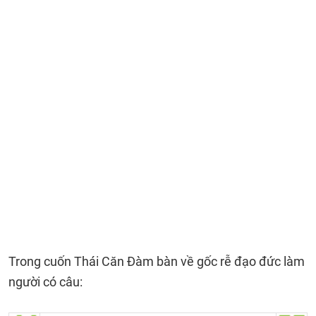
Trong cuốn Thái Căn Đàm bàn về gốc rễ đạo đức làm
người có câu: