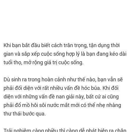
Khi bạn bắt đầu biết cách trân trọng, tận dụng thời
gian và sắp xếp cuộc sống hợp lý là bạn đang kéo dài
tuổi thọ, mở rộng giá trị cuộc sống.
Dù sinh ra trong hoàn cảnh như thế nào, bạn vẫn sẽ
phải đối diện với rất nhiều vấn đề hóc búa. Khi đối
diện với những vấn đề nan giải này, bất cứ ai cũng
phải đổ mồ hôi sôi nước mắt mới có thể nhẹ nhàng
thư thái bước qua.
Trải nghiệm càng nhiều thì càng dễ phát hiện ra chân