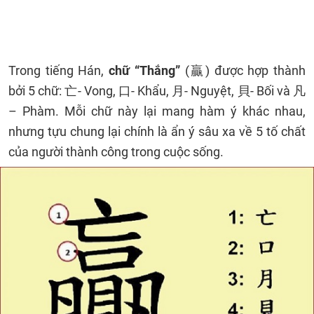
Trong tiếng Hán,
chữ “Thắng”
(贏) được hợp thành
bởi 5 chữ: 亡- Vong, 口- Khẩu, 月- Nguyệt, 貝- Bối và 凡
– Phàm. Mỗi chữ này lại mang hàm ý khác nhau,
nhưng tựu chung lại chính là ẩn ý sâu xa về 5 tố chất
của người thành công trong cuộc sống.