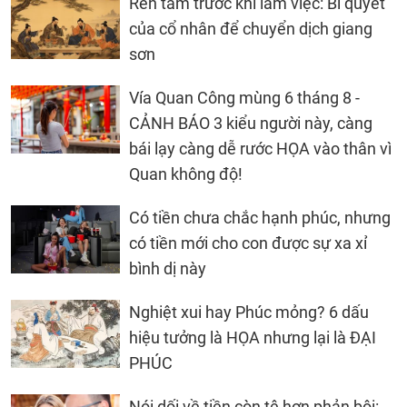
Rèn tâm trước khi làm việc: Bí quyết
của cổ nhân để chuyển dịch giang
sơn
Vía Quan Công mùng 6 tháng 8 -
CẢNH BÁO 3 kiểu người này, càng
bái lạy càng dễ rước HỌA vào thân vì
Quan không độ!
Có tiền chưa chắc hạnh phúc, nhưng
có tiền mới cho con được sự xa xỉ
bình dị này
Nghiệt xui hay Phúc mỏng? 6 dấu
hiệu tưởng là HỌA nhưng lại là ĐẠI
PHÚC
Nói dối về tiền còn tệ hơn phản bội: