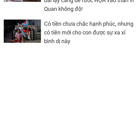
bái lạy càng dễ rước HỌA vào thân vì
Quan không độ!
Có tiền chưa chắc hạnh phúc, nhưng
có tiền mới cho con được sự xa xỉ
bình dị này