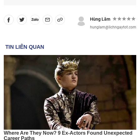
Hùng Lâm
hunglam@lichngaytot.com