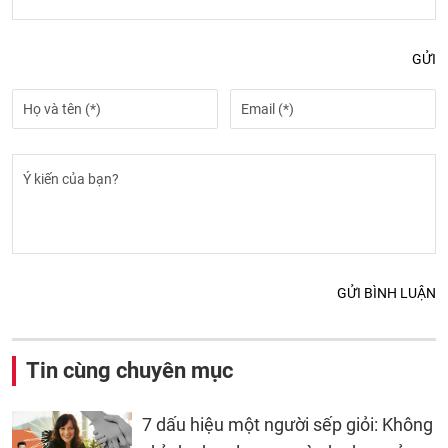
GỬI
GỬI BÌNH LUẬN
Tin cùng chuyên mục
7 dấu hiệu một người sếp giỏi: Không