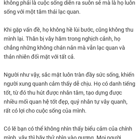
không phải là cuộc sống diễn ra suôn sẻ mà là họ luôn
sống với một tâm thái lạc quan.
Khi gặp vấn đề, họ không hề lùi bước, cũng không thu
mình lại. Thân bị vây hãm trong nghịch cảnh, họ
chẳng những không chán nản mà vẫn lạc quan và
thản nhiên đối mặt với tất cả.
Người như vậy, sắc mặt luôn tràn đầy sức sống, khiến
người xung quanh cảm thấy dễ chịu. Họ có danh tiếng
tốt, từ đó thu hút được nhân tâm, tạo dựng được
nhiều mối quan hệ tốt đẹp, quý nhân tự vây quanh,
rất có lợi cho cuộc sống của mình.
Có lẽ bạn có thể không nhìn thấy biểu cảm của chính
mình, vậy thì hãy thử nhìn vào gương. Mọi người