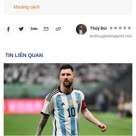
khoảng cách
Thủy Bùi
buithuy@lichngaytot.com