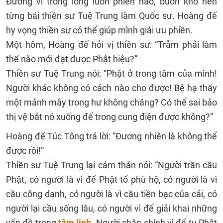
Đường vì trong lòng luôn phiền não, buồn khổ nên
từng bái thiền sư Tuệ Trung làm Quốc sư. Hoàng đế
hy vọng thiền sư có thể giúp mình giải ưu phiền.
Một hôm, Hoàng đế hỏi vị thiền sư: “Trẫm phải làm
thế nào mới đạt được Phật hiệu?”
Thiền sư Tuệ Trung nói: “Phật ở trong tâm của mình!
Người khác không có cách nào cho được! Bệ hạ thấy
một mảnh mây trong hư không chăng? Có thể sai bảo
thị vệ bắt nó xuống để trong cung điện được không?”
Hoàng đế Túc Tông trả lời: “Đương nhiên là không thể
được rồi!”
Thiền sư Tuệ Trung lại cảm thán nói: “Người trần cầu
Phật, có người là vì để Phật tổ phù hộ, có người là vì
cầu công danh, có người là vì cầu tiền bạc của cải, có
người lại cầu sống lâu, có người vì để giải khai những
vấn đề trong
tâm linh
. Người chân chính vì để tu Phật