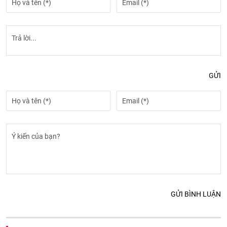
GỬI
GỬI BÌNH LUẬN