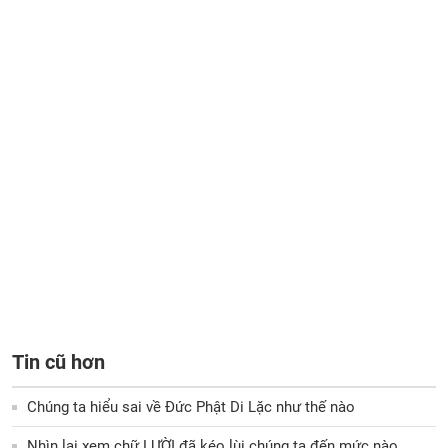
Tin cũ hơn
Chúng ta hiểu sai về Đức Phật Di Lặc như thế nào
Nhìn lại xem chữ LƯỜI đã kéo lùi chúng ta đến mức nào