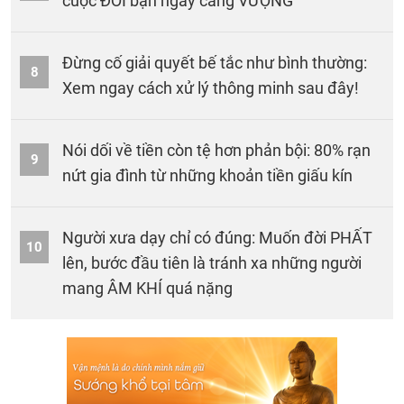
cuộc ĐỜI bạn ngày càng VƯỢNG
Đừng cố giải quyết bế tắc như bình thường:
8
Xem ngay cách xử lý thông minh sau đây!
Nói dối về tiền còn tệ hơn phản bội: 80% rạn
9
nứt gia đình từ những khoản tiền giấu kín
Người xưa dạy chỉ có đúng: Muốn đời PHẤT
10
lên, bước đầu tiên là tránh xa những người
mang ÂM KHÍ quá nặng