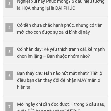
Nghiệt xui hay Phúc mỏng? 6 dấu hiệu tưởng
3
là HỌA nhưng lại là ĐẠI PHÚC
Có tiền chưa chắc hạnh phúc, nhưng có tiền
4
mới cho con được sự xa xỉ bình dị này
Cổ nhân dạy: Kẻ yếu thích tranh cãi, kẻ mạnh
5
chọn im lặng – Bạn thuộc nhóm nào?
Bạn thấy chữ Hán nào hút mắt nhất? Tiết lộ
6
điều bạn cần thay đổi để nhận MAY mắn ở
hiện tại
Mỗi ngày chỉ cần đọc được 1 trong 6 câu sau,
7