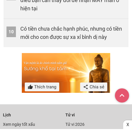
điều bạn cần thay đổi để nhận MAY mắn ở
hiện tại
Có tiền chưa chắc hạnh phúc, nhưng có tiền
10
mới cho con được sự xa xỉ bình dị này
Thích trang
Chia sẻ
Lịch
Tử vi
X
Xem ngày tốt xấu
Tử vi 2026