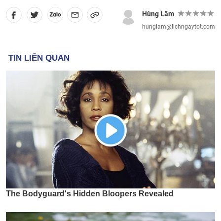
Hùng Lâm
hunglam@lichngaytot.com