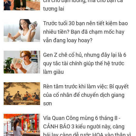
chỉ cho bạn lương, mà cho bạn cả
tương lai
Trước tuổi 30 bạn nên tiết kiệm bao
nhiêu tiền? Bạn đã chạm mốc hay
vẫn đang loay hoay?
Gen Z chê cổ hủ, nhưng đây lại là 6
quy tắc tài chính giúp thế hệ trước
làm giàu
Rèn tâm trước khi làm việc: Bí quyết
của cổ nhân để chuyển dịch giang
sơn
Vía Quan Công mùng 6 tháng 8 -
CẢNH BÁO 3 kiểu người này, càng
bái lạy càng dễ rước HỌA vào thân vì