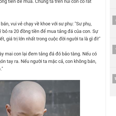
ồng tiền để mua. Chúng ta trên núi còn có rất
bán, vui vẻ chạy về khoe với sư phụ: "Sư phụ,
 bỏ ra 20 đồng tiền để mua tảng đá của con. Sự
t, giá trị lớn nhất trong cuộc đời người ta là gì đi!"
ày mai con lại đem tảng đá đó bảo tàng. Nếu có
ngón tay ra. Nếu người ta mặc cả, con không bán,
."