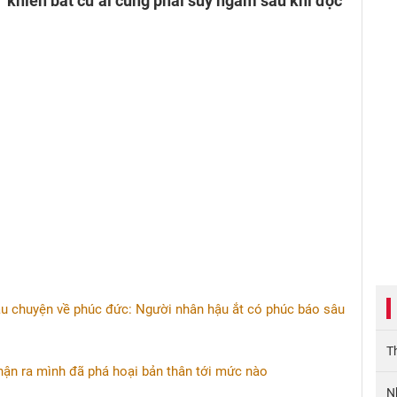
gì” khiến bất cứ ai cũng phải suy ngẫm sau khi đọc
âu chuyện về phúc đức: Người nhân hậu ắt có phúc báo sâu
T
hận ra mình đã phá hoại bản thân tới mức nào
N