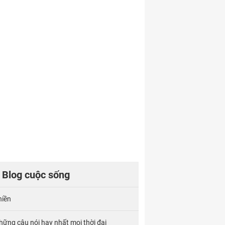
Blog cuộc sống
hiền
hững câu nói hay nhất mọi thời đại