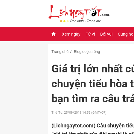
Xem ngày
Tử vi
Bói vui
Cung ho
Trang chủ
Blog cuộc sống
Giá trị lớn nhất 
chuyện tiểu hòa 
bạn tìm ra câu trả
Thứ Tư, 25/09/2019
14:55 (GMT+07)
(Lichngaytot.com)
Câu chuyện tiểu