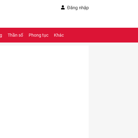
Đăng nhập
ng
Thần số
Phong tục
Khác