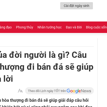
Cài đặt ngày sinh
àng đạo
Phong thủy
Nhân tướng học
Đạo và Đời
Blog cuộc số
của đời người là gì? Câu
thượng đi bán đá sẽ giúp
 lời
Theo dõi Lịch ngày TỐT trên
 hòa thượng đi bán đá sẽ giúp giải đáp câu hỏi