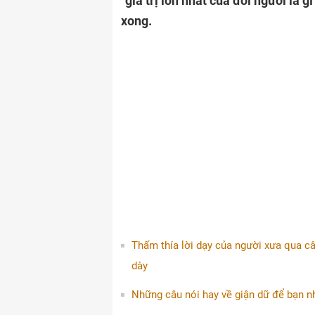
“giá trị lớn nhất của đời người là 
xong.
Thấm thía lời dạy của người xưa qua c
dày
Những câu nói hay về giận dữ để bạn n