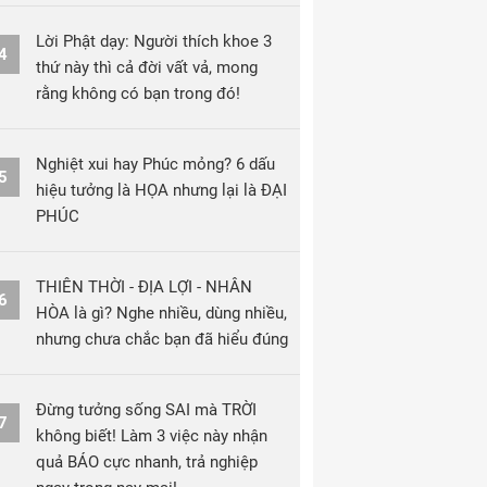
Lời Phật dạy: Người thích khoe 3
4
thứ này thì cả đời vất vả, mong
rằng không có bạn trong đó!
Nghiệt xui hay Phúc mỏng? 6 dấu
5
hiệu tưởng là HỌA nhưng lại là ĐẠI
PHÚC
THIÊN THỜI - ĐỊA LỢI - NHÂN
6
HÒA là gì? Nghe nhiều, dùng nhiều,
nhưng chưa chắc bạn đã hiểu đúng
Đừng tưởng sống SAI mà TRỜI
7
không biết! Làm 3 việc này nhận
quả BÁO cực nhanh, trả nghiệp