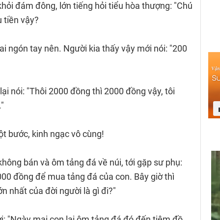
khỏi đám đông, lớn tiếng hỏi tiểu hòa thượng: "Chú
u tiền vậy?
ai ngón tay nên. Người kia thấy vậy mới nói: "200
lại nói: "Thôi 2000 đồng thì 2000 đồng vậy, tôi
"
ột bước, kinh ngạc vô cùng!
không bán và ôm tảng đá về núi, tới gặp sư phụ:
000 đồng để mua tảng đá của con. Bây giờ thì
lớn nhất của đời người là gì đi?"
lời: "Ngày mai con lại ôm tảng đá đó đến tiệm đồ