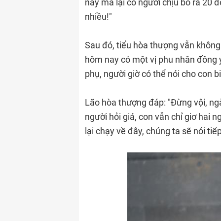
này mà lại có người chịu bỏ ra 20 đ
nhiều!"
Sau đó, tiểu hòa thượng vẫn không 
hôm nay có một vị phu nhân đồng ý
phụ, người giờ có thể nói cho con biế
Lão hòa thượng đáp: "Đừng vội, ng
người hỏi giá, con vẫn chỉ giơ hai 
lại chạy về đây, chúng ta sẽ nói tiếp