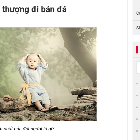
 thượng đi bán đá
C
S
ớn nhất của đời người là gì?