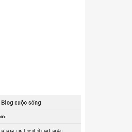
Blog cuộc sống
hiền
hững câu nói hay nhất mọi thời đại