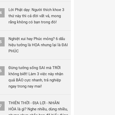
Lời Phật dạy: Người thích khoe 3
4
thứ này thì cả đời vất vả, mong
rằng không có bạn trong đó!
Nghiệt xui hay Phúc mỏng? 6 dấu
5
hiệu tưởng là HỌA nhưng lại là ĐẠI
PHÚC
Đừng tưởng sống SAI mà TRỜI
6
không biết! Làm 3 việc này nhận
quả BÁO cực nhanh, trả nghiệp
ngay trong nay mai!
THIÊN THỜI - ĐỊA LỢI - NHÂN
7
HÒA là gì? Nghe nhiều, dùng nhiều,