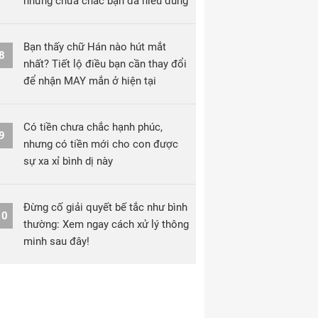
nhưng chưa chắc bạn đã hiểu đúng
Bạn thấy chữ Hán nào hút mắt
8
nhất? Tiết lộ điều bạn cần thay đổi
để nhận MAY mắn ở hiện tại
Có tiền chưa chắc hạnh phúc,
9
nhưng có tiền mới cho con được
sự xa xỉ bình dị này
Đừng cố giải quyết bế tắc như bình
10
thường: Xem ngay cách xử lý thông
minh sau đây!