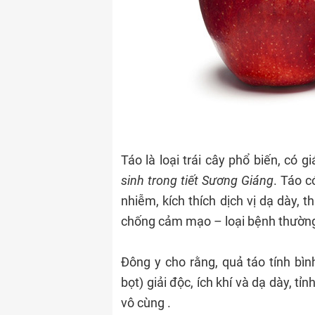
Táo là loại trái cây phổ biến, có g
sinh trong tiết Sương Giáng
. Táo c
nhiễm, kích thích dịch vị dạ dày, t
chống cảm mạo – loại bệnh thường g
Đông y cho rằng, quả táo tính bình
bọt) giải độc, ích khí và dạ dày, tỉn
vô cùng .