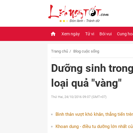
Xem ngày
Tử vi
Bói vui
Cung ho
Trang chủ
Blog cuộc sống
Dưỡng sinh trong
loại quả "vàng"
Thứ Hai, 24/10/2016
09:07 (GMT+07)
Bình thản vượt khó khăn, thẳng tiến tr
Khoan dung - điều tu dưỡng lớn nhất củ