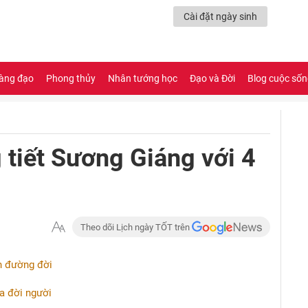
Cài đặt ngày sinh
àng đạo
Phong thủy
Nhân tướng học
Đạo và Đời
Blog cuộc số
 tiết Sương Giáng với 4
Theo dõi Lịch ngày TỐT trên
ên đường đời
a đời người