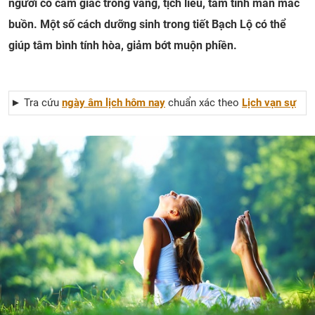
người có cảm giác trống vắng, tịch liêu, tâm tình man mác
buồn. Một số cách dưỡng sinh trong tiết Bạch Lộ có thể
giúp tâm bình tính hòa, giảm bớt muộn phiền.
► Tra cứu
ngày âm lịch hôm nay
chuẩn xác theo
Lịch vạn sự