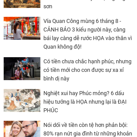
sơn
Vía Quan Công mùng 6 tháng 8 -
CẢNH BÁO 3 kiểu người này, càng
bái lạy càng dễ rước HỌA vào thân vì
Quan không độ!
Có tiền chưa chắc hạnh phúc, nhưng
có tiền mới cho con được sự xa xỉ
bình dị này
Nghiệt xui hay Phúc mỏng? 6 dấu
hiệu tưởng là HỌA nhưng lại là ĐẠI
PHÚC
Nói dối về tiền còn tệ hơn phản bội:
80% rạn nứt gia đình từ những khoản