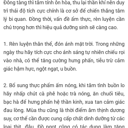
Đông tàng thì tâm tính ôn hòa, thu lại thần khí nên duy
trì thái độ tích cực chính là cơ sở để chiến thắng tâm
lý bi quan. Đồng thời, vấn đề ẩm thực, rèn luyện cần
chú trọng hơn thì hiệu quả dưỡng sinh sẽ càng cao.
1. Rèn luyện thân thể, đón ánh mặt trời. Trong những
ngày thu hãy tích cực cho ánh sáng tự nhiên chiếu rọi
vào nhà, có thể tăng cường hưng phấn, tiễu trừ cảm
giác hậm hực, ngột ngạt, u buồn.
2. Bổ sung thực phẩm ấm nóng, khi tâm tình buồn lo
hãy nhấp chút cà phê hoặc trà nóng, ăn chuối tiêu,
bạc hà để hưng phấn hệ thần kinh, xua tan cảm giác
đau lòng. Mùa thu cũng là thời điểm âm thịnh dương
suy, cơ thể cần được cung cấp chất dinh dưỡng từ các
loại thịt, đậu. Đồ ngọt cũng có tác dụng làm tăng