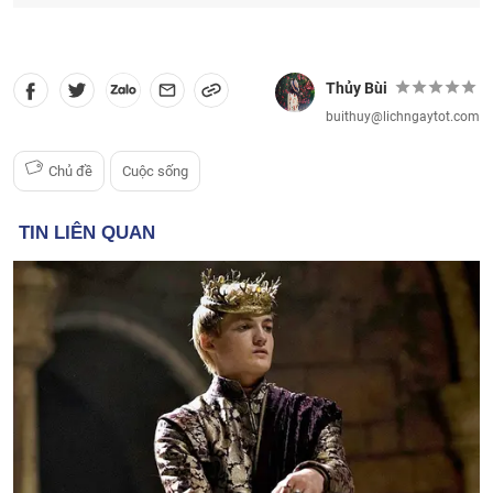
Thủy Bùi
buithuy@lichngaytot.com
Chủ đề
Cuộc sống