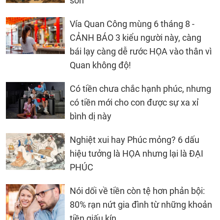
sơn
Vía Quan Công mùng 6 tháng 8 -
CẢNH BÁO 3 kiểu người này, càng
bái lạy càng dễ rước HỌA vào thân vì
Quan không độ!
Có tiền chưa chắc hạnh phúc, nhưng
có tiền mới cho con được sự xa xỉ
bình dị này
Nghiệt xui hay Phúc mỏng? 6 dấu
hiệu tưởng là HỌA nhưng lại là ĐẠI
PHÚC
Nói dối về tiền còn tệ hơn phản bội:
80% rạn nứt gia đình từ những khoản
tiền giấu kín