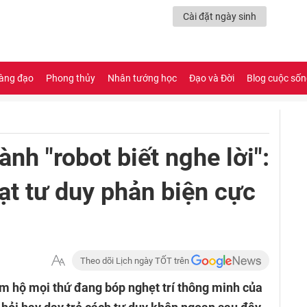
Cài đặt ngày sinh
àng đạo
Phong thủy
Nhân tướng học
Đạo và Đời
Blog cuộc số
nh "robot biết nghe lời":
ạt tư duy phản biện cực
Theo dõi Lịch ngày TỐT trên
m hộ mọi thứ đang bóp nghẹt trí thông minh của