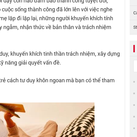
i dạy con nào đảm bảo thành công tuyệt đối,
 cuộc sống thành công đã lớn lên với việc nghe
C
ẹ lặp đi lặp lại, những người khuyến khích tính
y ngẫm, nhận thức về bản thân và trách nhiệm
S
duy, khuyến khích tinh thần trách nhiệm, xây dựng
ỹ năng giải quyết vấn đề.
 trẻ cách tư duy khôn ngoan mà bạn có thể tham