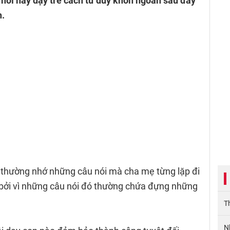
âu hỏi hay dạy trẻ cách tư duy khôn ngoan sau đây
h.
a thường nhớ những câu nói mà cha mẹ từng lặp đi
ỏ bởi vì những câu nói đó thường chứa đựng những
T
N