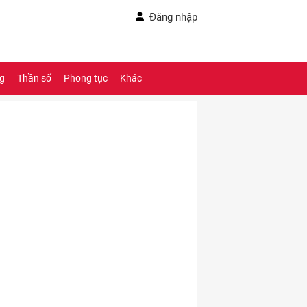
Đăng nhập
ng
Thần số
Phong tục
Khác