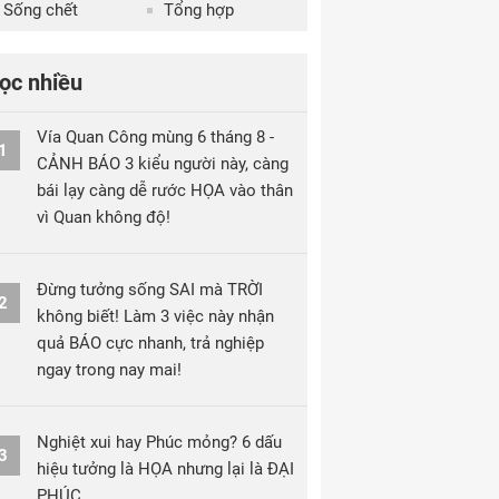
Sống chết
Tổng hợp
ọc nhiều
Vía Quan Công mùng 6 tháng 8 -
1
CẢNH BÁO 3 kiểu người này, càng
bái lạy càng dễ rước HỌA vào thân
vì Quan không độ!
Đừng tưởng sống SAI mà TRỜI
2
không biết! Làm 3 việc này nhận
quả BÁO cực nhanh, trả nghiệp
ngay trong nay mai!
Nghiệt xui hay Phúc mỏng? 6 dấu
3
hiệu tưởng là HỌA nhưng lại là ĐẠI
PHÚC