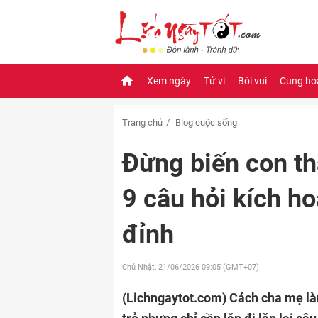
Xem ngày
Tử vi
Bói vui
Cung ho
Trang chủ
Blog cuộc sống
Đừng biến con thà
9 câu hỏi kích ho
đỉnh
Chủ Nhật, 21/06/2026
09:05 (GMT+07)
(Lichngaytot.com)
Cách cha mẹ là