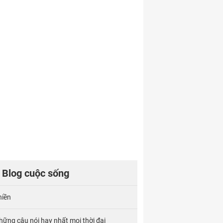
Blog cuộc sống
hiền
hững câu nói hay nhất mọi thời đại