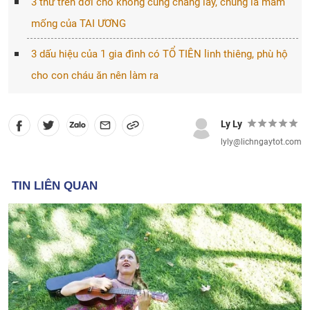
3 thứ trên đời cho không cũng chẳng lấy, chúng là mầm
mống của TAI ƯƠNG
3 dấu hiệu của 1 gia đình có TỔ TIÊN linh thiêng, phù hộ
cho con cháu ăn nên làm ra
Ly Ly
lyly@lichngaytot.com