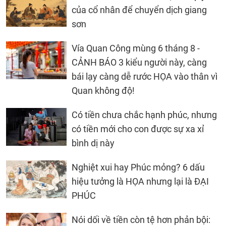
của cổ nhân để chuyển dịch giang
sơn
Vía Quan Công mùng 6 tháng 8 -
CẢNH BÁO 3 kiểu người này, càng
bái lạy càng dễ rước HỌA vào thân vì
Quan không độ!
Có tiền chưa chắc hạnh phúc, nhưng
có tiền mới cho con được sự xa xỉ
bình dị này
Nghiệt xui hay Phúc mỏng? 6 dấu
hiệu tưởng là HỌA nhưng lại là ĐẠI
PHÚC
Nói dối về tiền còn tệ hơn phản bội: