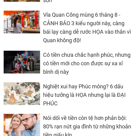
sơn
Vía Quan Công mùng 6 tháng 8 -
CẢNH BÁO 3 kiểu người này, càng
bái lạy càng dễ rước HỌA vào thân vì
Quan không độ!
Có tiền chưa chắc hạnh phúc, nhưng
có tiền mới cho con được sự xa xỉ
bình dị này
Nghiệt xui hay Phúc mỏng? 6 dấu
hiệu tưởng là HỌA nhưng lại là ĐẠI
PHÚC
Nói dối về tiền còn tệ hơn phản bội:
80% rạn nứt gia đình từ những khoản
tiền giấu kín