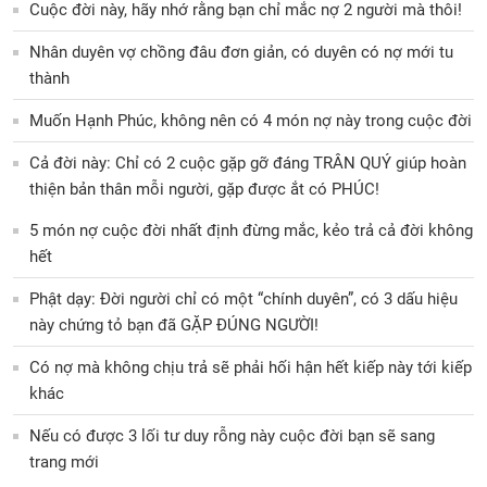
Cuộc đời này, hãy nhớ rằng bạn chỉ mắc nợ 2 người mà thôi!
Nhân duyên vợ chồng đâu đơn giản, có duyên có nợ mới tu
thành
Muốn Hạnh Phúc, không nên có 4 món nợ này trong cuộc đời
Cả đời này: Chỉ có 2 cuộc gặp gỡ đáng TRÂN QUÝ giúp hoàn
thiện bản thân mỗi người, gặp được ắt có PHÚC!
5 món nợ cuộc đời nhất định đừng mắc, kẻo trả cả đời không
hết
Phật dạy: Đời người chỉ có một “chính duyên”, có 3 dấu hiệu
này chứng tỏ bạn đã GẶP ĐÚNG NGƯỜI!
Có nợ mà không chịu trả sẽ phải hối hận hết kiếp này tới kiếp
khác
Nếu có được 3 lối tư duy rỗng này cuộc đời bạn sẽ sang
trang mới