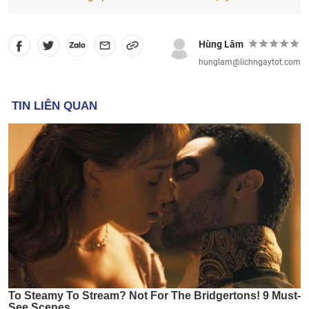
Hùng Lâm
hunglam@lichngaytot.com