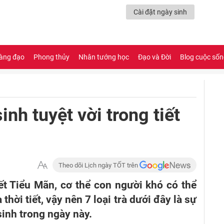
Cài đặt ngày sinh
àng đạo
Phong thủy
Nhân tướng học
Đạo và Đời
Blog cuộc số
inh tuyệt vời trong tiết
Theo dõi Lịch ngày TỐT trên
ết Tiểu Mãn, cơ thể con người khó có thể
 thời tiết, vậy nên 7 loại trà dưới đây là sự
sinh trong ngày này.