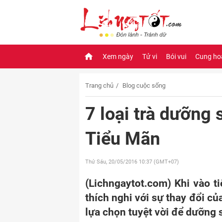
Xem ngày
Tử vi
Bói vui
Cung ho
Trang chủ
Blog cuộc sống
7 loại trà dưỡng s
Tiểu Mãn
Thứ Sáu, 20/05/2016
10:37 (GMT+07)
(Lichngaytot.com) Khi vào ti
thích nghi với sự thay đổi của
lựa chọn tuyệt vời để dưỡng 