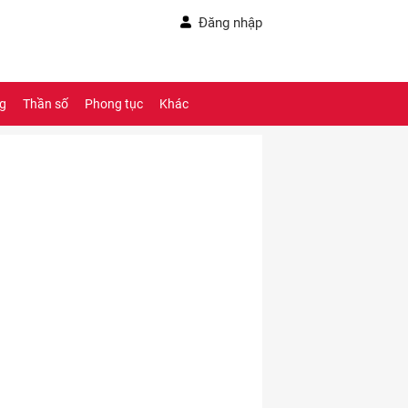
Đăng nhập
ng
Thần số
Phong tục
Khác