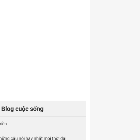
Blog cuộc sống
hiền
hững câu nói hay nhất mọi thời đại