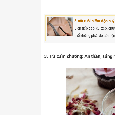
5 nốt ruồi hiểm độc huỷ
Liên tiếp gặp xui xẻo, ch
thể không phải do số mệ
3. Trà cẩm chướng: An thần, sáng