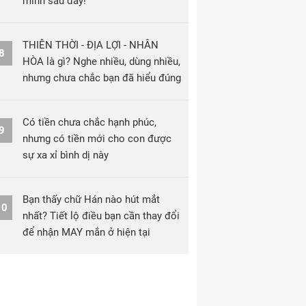
minh sau đây!
THIÊN THỜI - ĐỊA LỢI - NHÂN
8
HÒA là gì? Nghe nhiều, dùng nhiều,
nhưng chưa chắc bạn đã hiểu đúng
Có tiền chưa chắc hạnh phúc,
9
nhưng có tiền mới cho con được
sự xa xỉ bình dị này
Bạn thấy chữ Hán nào hút mắt
10
nhất? Tiết lộ điều bạn cần thay đổi
để nhận MAY mắn ở hiện tại