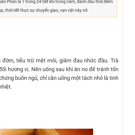
ân Phân là 1 trong 24 tiết khí trong năm, đánh dấu thời điểm
 thời tiết thực sự chuyển giao, vạn vật nảy nở
iêu đờm, tiễu trừ mệt mỏi, giảm đau nhức đầu. Trà
đổi hương vị. Nên uống sau khi ăn no để tránh tổn
 chứng buồn ngủ, chỉ cần uống một tách nhỏ là tinh
nhiệt.