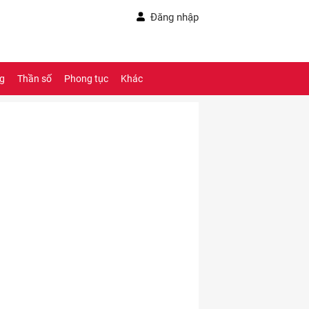
Đăng nhập
ng
Thần số
Phong tục
Khác