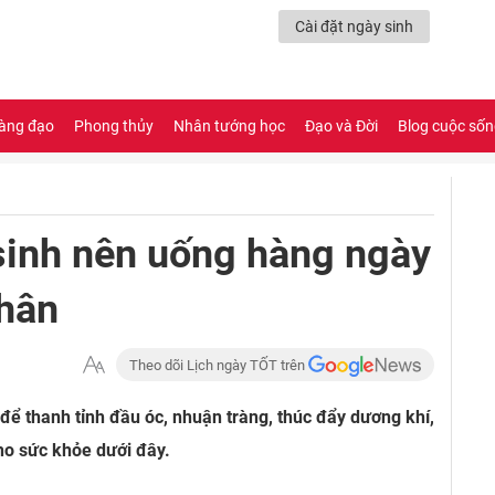
Cài đặt ngày sinh
àng đạo
Phong thủy
Nhân tướng học
Đạo và Đời
Blog cuộc số
 sinh nên uống hàng ngày
Phân
Theo dõi Lịch ngày TỐT trên
 để thanh tỉnh đầu óc, nhuận tràng, thúc đẩy dương khí,
cho sức khỏe dưới đây.