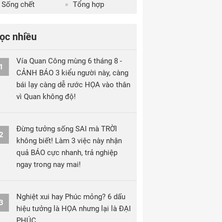
Sống chết
Tổng hợp
ọc nhiều
Vía Quan Công mùng 6 tháng 8 -
1
CẢNH BÁO 3 kiểu người này, càng
bái lạy càng dễ rước HỌA vào thân
vì Quan không độ!
Đừng tưởng sống SAI mà TRỜI
2
không biết! Làm 3 việc này nhận
quả BÁO cực nhanh, trả nghiệp
ngay trong nay mai!
Nghiệt xui hay Phúc mỏng? 6 dấu
3
hiệu tưởng là HỌA nhưng lại là ĐẠI
PHÚC