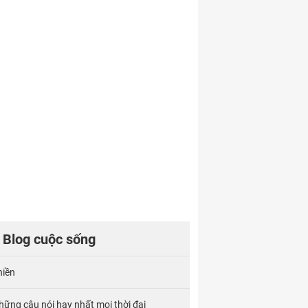
Blog cuộc sống
hiền
hững câu nói hay nhất mọi thời đại