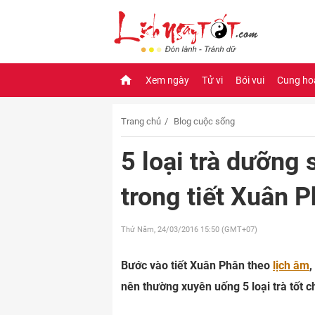
Xem ngày
Tử vi
Bói vui
Cung ho
Trang chủ
Blog cuộc sống
5 loại trà dưỡng
trong tiết Xuân 
Thứ Năm, 24/03/2016
15:50 (GMT+07)
Bước vào tiết Xuân Phân theo
lịch âm
,
nên thường xuyên uống 5 loại trà tốt 