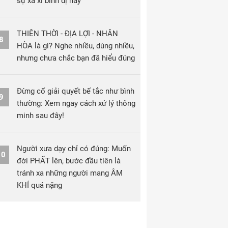
sự xa xỉ bình dị này
THIÊN THỜI - ĐỊA LỢI - NHÂN
8
HÒA là gì? Nghe nhiều, dùng nhiều,
nhưng chưa chắc bạn đã hiểu đúng
Đừng cố giải quyết bế tắc như bình
9
thường: Xem ngay cách xử lý thông
minh sau đây!
Người xưa dạy chỉ có đúng: Muốn
10
đời PHẤT lên, bước đầu tiên là
tránh xa những người mang ÂM
KHÍ quá nặng