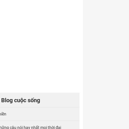
Blog cuộc sống
hiền
hững câu nói hay nhất mọi thời đại