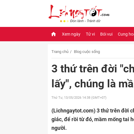
Xem ngày
Tử vi
Bói vui
Cung ho
Trang chủ
Blog cuộc sống
3 thứ trên đời "
lấy", chúng là 
Thứ Tư, 13/05/2026
14:38 (GMT+07)
(Lichngaytot.com)
3 thứ trên đời 
giác, để rồi từ đó, mầm mống tai 
người.