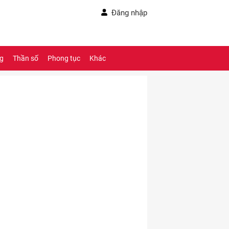
Đăng nhập
ng
Thần số
Phong tục
Khác