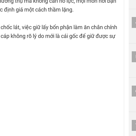
 hưởng thụ mà không cần nỗ lực, mọi món hời bạn
 định giá một cách thầm lặng.
chốc lát, việc giữ lấy bổn phận làm ăn chân chính
áp không rõ lý do mới là cái gốc để giữ được sự