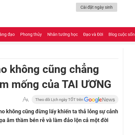
Cài đặt ngày sinh
àng đạo
Phong thủy
Nhân tướng học
Đạo và Đời
Blog cuộc số
cho không cũng chẳng
mầm mống của TAI ƯƠNG
Theo dõi Lịch ngày TỐT trên
cho không cũng đừng lấy khiến ta thả lỏng sự cảnh
họa âm thầm bén rễ và làm đảo lộn cả một đời