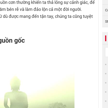
uồn cơn thường khiến ta thả lỏng sự cảnh giác, để
ầm bén rễ và làm đảo lộn cả một đời người.
C
ứ dù được mang đến tận tay, chúng ta cũng tuyệt
S
nguồn gốc