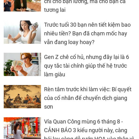
chỉ cho bạn lương, mà cho bạn cả
tương lai
Trước tuổi 30 bạn nên tiết kiệm bao
nhiêu tiền? Bạn đã chạm mốc hay
vẫn đang loay hoay?
Gen Z chê cổ hủ, nhưng đây lại là 6
quy tắc tài chính giúp thế hệ trước
làm giàu
Rèn tâm trước khi làm việc: Bí quyết
của cổ nhân để chuyển dịch giang
sơn
Vía Quan Công mùng 6 tháng 8 -
CẢNH BÁO 3 kiểu người này, càng
bái lạy càng dễ rước HỌA vào thân vì