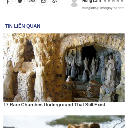
Hùng Lâm
hunglam@lichngaytot.com