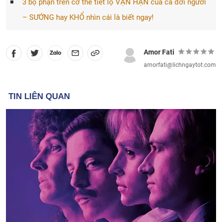
3 bộ phận trên cơ thể tiết lộ VẬN HẠN của cả đời người
– SƯỚNG hay KHỔ nhìn cái là biết ngay!
Amor Fati
amorfati@lichngaytot.com