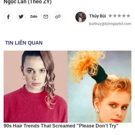
Ngọc Lan (Theo ZY)
Thủy Bùi
buithuy@lichngaytot.com