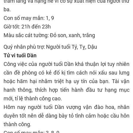
trầm lắng và nặng nề vì có sự xuất hiện của người thứ
ba.
Con số may mắn: 1, 9
Giờ tốt: 21h đến 23h
Màu sắc cát tường: Đỏ son, xanh, trắng
Quý nhân phù trợ: Người tuổi Tý, Tỵ, Dậu
Tử vi tuổi Dần
Công việc của người tuổi Dần khá thuận lợi tuy nhiên
cần đề phòng có kẻ đố kị tìm cách nói xấu sau lưng
hoặc hãm hại nhằm triệt hạ uy tín của bạn. Tài vận
hanh thông, thích hợp tiến hành đầu tư hạng mục
mới, tỉ lệ thành công cao.
Hôm nay người tuổi Dần vượng vận đào hoa, nhân
duyên tốt nên dễ dàng bày tỏ tình cảm hoặc cầu hôn
thành công.
Con số may mắn: 3, 8, 9