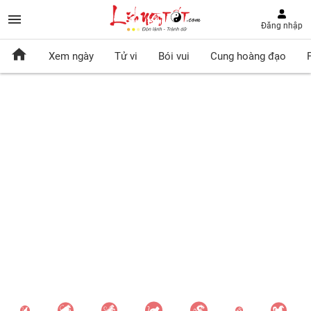
Đăng nhập
Xem ngày
Tử vi
Bói vui
Cung hoàng đạo