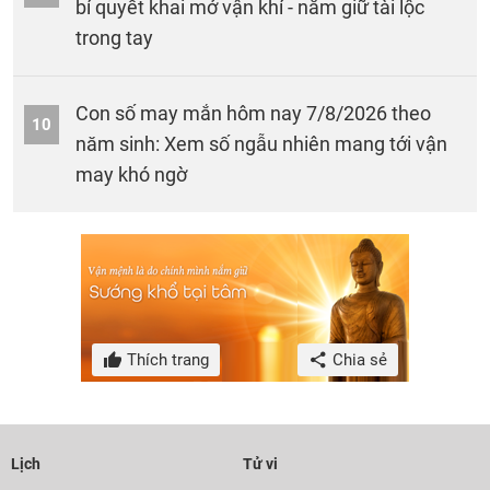
bí quyết khai mở vận khí - nắm giữ tài lộc
trong tay
Con số may mắn hôm nay 7/8/2026 theo
10
năm sinh: Xem số ngẫu nhiên mang tới vận
may khó ngờ
Thích trang
Chia sẻ
Lịch
Tử vi