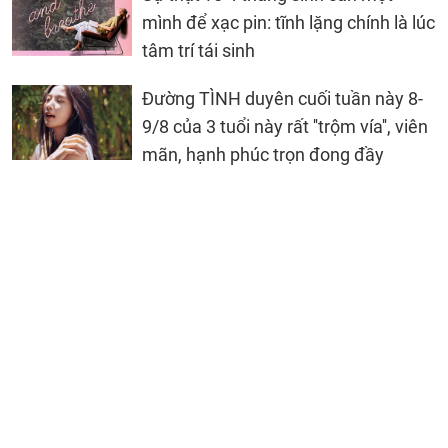
mình để xạc pin: tĩnh lặng chính là lúc
tâm trí tái sinh
Đường TÌNH duyên cuối tuần này 8-
9/8 của 3 tuổi này rất ''trộm vía'', viên
mãn, hạnh phúc trọn đong đầy