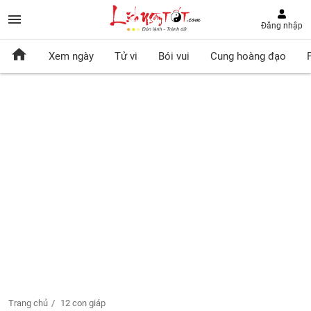
Đăng nhập
Xem ngày
Tử vi
Bói vui
Cung hoàng đạo
Trang chủ
12 con giáp