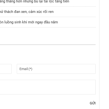
ăng thẳng hơn nhưng bù lại tài lộc tăng tiến
hử thách đan xen, cảm xúc rối ren
Đón luồng sinh khí mới ngay đầu năm
GỬI