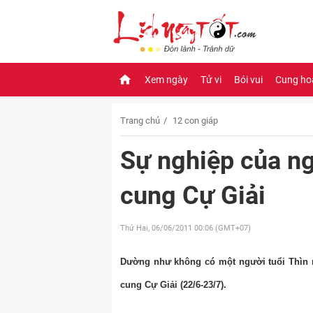
Xem ngày
Tử vi
Bói vui
Cung ho
Trang chủ
12 con giáp
Sự nghiệp của ng
cung Cự Giải
Thứ Hai, 06/06/2011
00:06 (GMT+07)
Dường như không có một người tuổi Thìn n
cung Cự Giải (22/6-23/7).