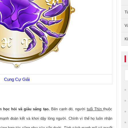
T
V
K
Cung Cự Giải
m học hỏi và giàu sáng tạo.
Bên cạnh đó, người
tuổi Thìn
thuộc
c mạnh đoàn kết và khơi dậy lòng người. Chính vì thế họ luôn nhận
 cùng hợp tác cũng như của cấp dưới.
Tính cách mạnh mẽ và quyết