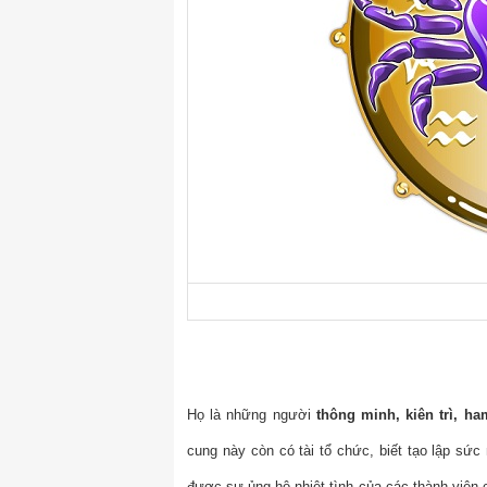
Họ là những người
thông minh, kiên trì, ha
cung này còn có tài tổ chức, biết tạo lập sứ
được sự ủng hộ nhiệt tình của các thành viên