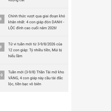
vượng cát
Chính thức vượt qua giai đoạn khó
8
khăn nhất: 4 con giáp đón DANH -
LỘC đỉnh cao cuối năm 2026!
Tử vi tuần mới từ 3-9/8/2026 của
9
12 con giáp: Tý nhiều tiền, Mùi bị
hiểu lầm
Tuần mới (3-9/8) Thần Tài mở kho
10
VÀNG, 4 con giáp này cầu tài đắc
lộc, tiền bạc vô biên