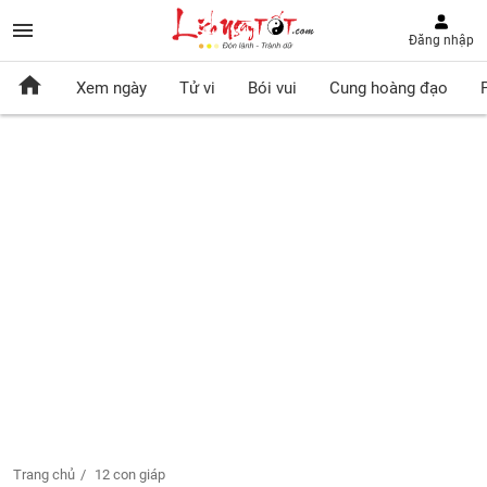
Đăng nhập
Xem ngày
Tử vi
Bói vui
Cung hoàng đạo
Trang chủ
12 con giáp