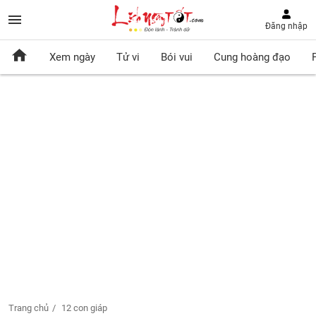
Đăng nhập
Xem ngày
Tử vi
Bói vui
Cung hoàng đạo
Trang chủ
12 con giáp