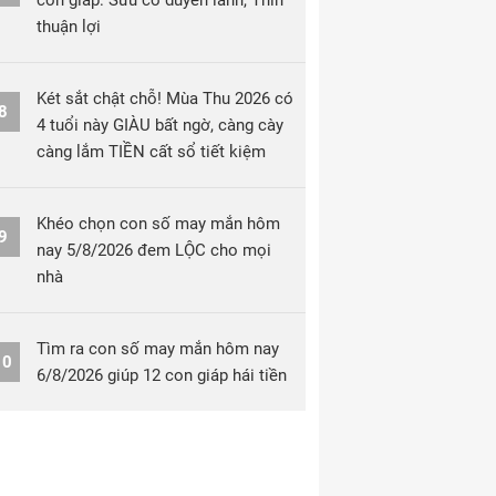
con giáp: Sửu có duyên lành, Thìn
thuận lợi
Két sắt chật chỗ! Mùa Thu 2026 có
8
4 tuổi này GIÀU bất ngờ, càng cày
càng lắm TIỀN cất sổ tiết kiệm
Khéo chọn con số may mắn hôm
9
nay 5/8/2026 đem LỘC cho mọi
nhà
Tìm ra con số may mắn hôm nay
10
6/8/2026 giúp 12 con giáp hái tiền