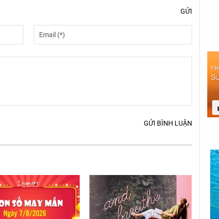
GỬI
GỬI BÌNH LUẬN