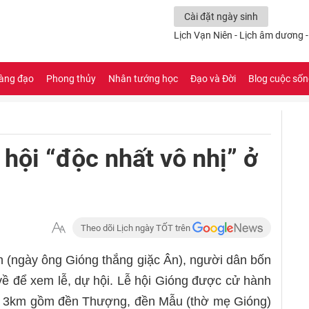
Cài đặt ngày sinh
Lịch Vạn Niên - Lịch âm dương 
àng đạo
Phong thủy
Nhân tướng học
Đạo và Đời
Blog cuộc số
 hội “độc nhất vô nhị” ở
Theo dõi Lịch ngày TỐT trên
 (ngày ông Gióng thắng giặc Ân), người dân bốn
về để xem lễ, dự hội. Lễ hội Gióng được cử hành
ng 3km gồm đền Thượng, đền Mẫu (thờ mẹ Gióng)