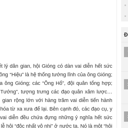
Đ
t lý dân gian, hội Gióng có dàn vai diễn hết sức
ông “Hiệu” là hệ thống tướng lĩnh của ông Gióng;
ủa ông Gióng; các “Ông Hổ”, đội quân tổng hợp;
Cô Tướng”, tượng trưng các đạo quân xâm lược…
 gian rộng lớn với hàng trăm vai diễn tiến hành
óa từ xa xưa để lại. Bên cạnh đó, các đạo cụ, y
vai diễn đều chứa đựng những ý nghĩa hết sức
lễ hội “độc nhất vô nhị” ở nước ta. Nó là một “hội