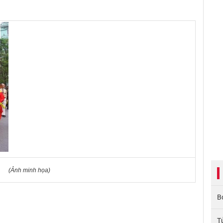
(Ảnh minh họa)
B
T