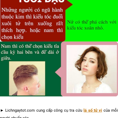
► Lichngaytot.com cung cấp công cụ tra cứu
lá số tử vi
của mỗ