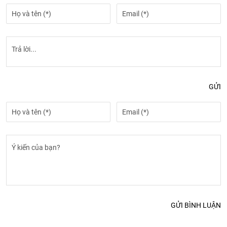
GỬI
GỬI BÌNH LUẬN